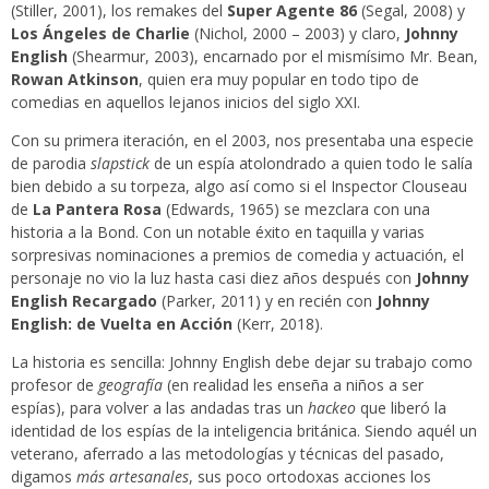
(Stiller, 2001), los remakes del
Super Agente 86
(Segal, 2008) y
Los Ángeles de Charlie
(Nichol, 2000 – 2003) y claro,
Johnny
English
(Shearmur, 2003), encarnado por el mismísimo Mr. Bean,
Rowan Atkinson
, quien era muy popular en todo tipo de
comedias en aquellos lejanos inicios del siglo XXI.
Con su primera iteración, en el 2003, nos presentaba una especie
de parodia
slapstick
de un espía atolondrado a quien todo le salía
bien debido a su torpeza, algo así como si el Inspector Clouseau
de
La Pantera Rosa
(Edwards, 1965) se mezclara con una
historia a la Bond. Con un notable éxito en taquilla y varias
sorpresivas nominaciones a premios de comedia y actuación, el
personaje no vio la luz hasta casi diez años después con
Johnny
English Recargado
(Parker, 2011) y en recién con
Johnny
English: de Vuelta en Acción
(Kerr, 2018).
La historia es sencilla: Johnny English debe dejar su trabajo como
profesor de
geografía
(en realidad les enseña a niños a ser
espías), para volver a las andadas tras un
hackeo
que liberó la
identidad de los espías de la inteligencia británica. Siendo aquél un
veterano, aferrado a las metodologías y técnicas del pasado,
digamos
más artesanales
, sus poco ortodoxas acciones los