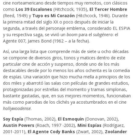
cine norteamericano desde tiempos muy remotos, con clásicos
como
Los 39 Escalones
(Hitchcock, 1935),
El Tercer Hombre
(Reed, 1949) y
Tuyo es Mi Corazón
(Hitchcock, 1946). Durante
la primera mitad del siglo XX o poco después de iniciar la
segunda, a través del personaje emblema, considerado EL ESPIA
y su respectiva saga, se vivió un
boom
para el
subgénero
: el
Agente 007, James Bond (1962 – a la fecha).
Así, una larga lista que comprende más de siete u ocho décadas
se compone de diversos giros, tonos y matices dentro de este
particular cine de acción y suspenso, donde uno de los más
destacables desde por lo menos los años ochenta es la comedia
de espías. Una variación que hizo mucha mella a principios de los
dos miles y abarrotó las salas con películas de grandes estudios,
protagonizadas por estrellas del momento y tramas simplonas,
bastante gastadas, que, en sus mejores momentos, funcionaban
más como parodias de los clichés ya acostumbrados en el cine
hollywoodense
.
Soy Espía
(Thomas, 2002),
El Esmoquin
(Donovan, 2002),
Austin Powers
(Roach, 1997 -2002),
Mini Espías
(Rodríguez,
2001-2011),
El Agente Cody Banks
(Zwart, 2002),
Zoolander