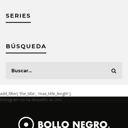
SERIES
BÚSQUEDA
add_filter( 'the_title', 'max_title_length');
Instagram no ha devuelto un 200.