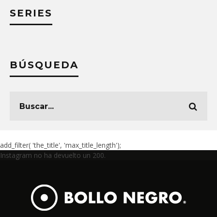
SERIES
BÚSQUEDA
add_filter( 'the_title', 'max_title_length');
Instagram no ha devuelto un 200.