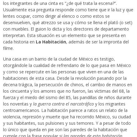
los integrantes de una cinta es “¿de qué trata la escena?”.
Usualmente esa pregunta responde como tiene que ir la luz y que
lentes ocupar, como dirigir al elenco o como estos se
desenvuelven, qué atrezzo se usa y cómo se llena el plató (o set)
con muebles. El guion lo dicta y los directores de departamento
interpretan. Esta situación es un elemento que se presenta en
cada historia en
La Habitación
, además de ser la impronta del
filme.
Una casa en un barrio de la ciudad de México es testigo,
otorgándole la cualidad de refrendario de lo que pasa en México
y como se repercute en las personas que viven en una de las
habitaciones de esta casa. Desde la revolución pasando por la
decena trágica, la persecución de chinos, el cambio de manos en
los cincuenta y los amores que no fueron, las víctimas del 68, la
fuerza y el miedo del sismo del 85, las pandillas de niños durante
los noventas y
la guerra contra el narcotráfico
y los migrantes
centroamericanos. La habitación parece a ratos un relato de la
violencia, represión y muerte que ha recorrido México, su ciudad
y sus habitantes, sus pulsiones y sus temores. Y a pesar de todo
lo único que queda en pie son las paredes de la habitación que
cumple con la frase popular
si las paredes de esta habitación