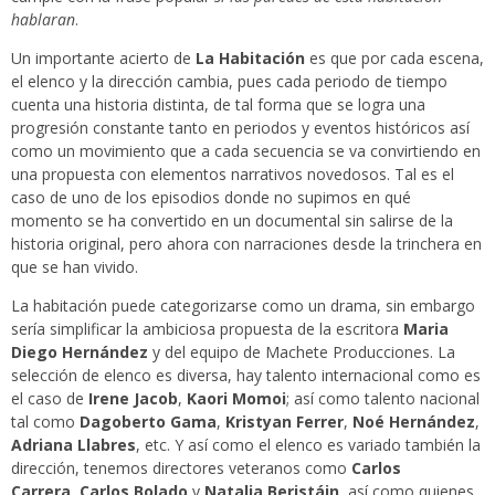
hablaran
.
Un importante acierto de
La Habitación
es que por cada escena,
el elenco y la dirección cambia, pues cada periodo de tiempo
cuenta una historia distinta, de tal forma que se logra una
progresión constante tanto en periodos y eventos históricos así
como un movimiento que a cada secuencia se va convirtiendo en
una propuesta con elementos narrativos novedosos. Tal es el
caso de uno de los episodios donde no supimos en qué
momento se ha convertido en un documental sin salirse de la
historia original, pero ahora con narraciones desde la trinchera en
que se han vivido.
La habitación puede categorizarse como un drama, sin embargo
sería simplificar la ambiciosa propuesta de la escritora
Maria
Diego Hernández
y del equipo de Machete Producciones. La
selección de elenco es diversa, hay talento internacional como es
el caso de
Irene Jacob
,
Kaori Momoi
; así como talento nacional
tal como
Dagoberto Gama
,
Kristyan Ferrer
,
Noé Hernández
,
Adriana Llabres
, etc. Y así como el elenco es variado también la
dirección, tenemos directores veteranos como
Carlos
Carrera
,
Carlos Bolado
y
Natalia Beristáin
, así como quienes