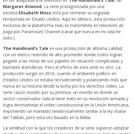
en ser adaptada a la televisión es
The Handmaid’s Tale
, de
Margaret Atwood
. La serie protagonizada por una
excelsa
Elisabeth Moss
está por terminar su segunda
temporada en Estado Unidos. Aquí en México, esta producción
exclusiva de la plataforma Hulu es transmitida en televisión de
paga por Paramount Channel (canal que nunca en mi vida he
visto.)
The Handmaid’s Tale
es una producción de altísima calidad,
con un elenco redondo de alto promedio donde todos logran
pegarle a las notas de sus papeles en situación complicadas y
bastante dramáticas. Pero el efecto de esta serie es otro. La
producción surgió en 2016, cuando el ambiente político en
Estados Unidos se estaba recrudeciendo y polarizando más que
nunca en su historia desde la lucha por los derechos civiles. La
serie causó revuelo por su premisa: un mundo en donde un
sector conservador radical tiene éxito en su revolución armada y
logra desmantelar el orden constitucional en la Unión Americana,
imponiendo un mandato tenebrosamente similar a la ley sharia
del Taliban, pero esta vez basado en la Biblia.
La similitud con la que los creadores de la serie supieron adoptar