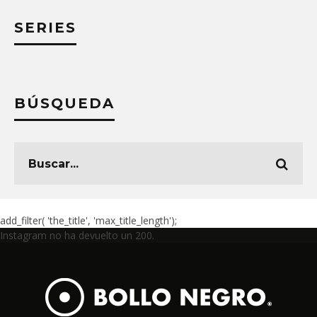
SERIES
BÚSQUEDA
add_filter( 'the_title', 'max_title_length');
Instagram no ha devuelto un 200.