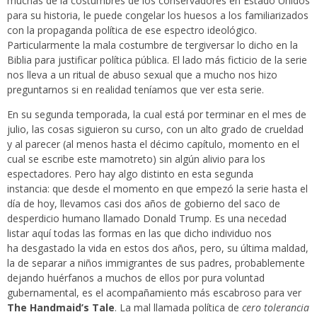
muchas de la costumbres de los conservadores en Estado Unidos
para su historia, le puede congelar los huesos a los familiarizados
con la propaganda política de ese espectro ideológico.
Particularmente la mala costumbre de tergiversar lo dicho en la
Biblia para justificar política pública. El lado más ficticio de la serie
nos lleva a un ritual de abuso sexual que a mucho nos hizo
preguntarnos si en realidad teníamos que ver esta serie.
En su segunda temporada, la cual está por terminar en el mes de
julio, las cosas siguieron su curso, con un alto grado de crueldad
y al parecer (al menos hasta el décimo capítulo, momento en el
cual se escribe este mamotreto) sin algún alivio para los
espectadores. Pero hay algo distinto en esta segunda
instancia: que desde el momento en que empezó la serie hasta el
día de hoy, llevamos casi dos años de gobierno del saco de
desperdicio humano llamado Donald Trump. Es una necedad
listar aquí todas las formas en las que dicho individuo nos
ha desgastado la vida en estos dos años, pero, su última maldad,
la de separar a niños immigrantes de sus padres, probablemente
dejando huérfanos a muchos de ellos por pura voluntad
gubernamental, es el acompañamiento más escabroso para ver
The Handmaid’s Tale
. La mal llamada política de
cero tolerancia