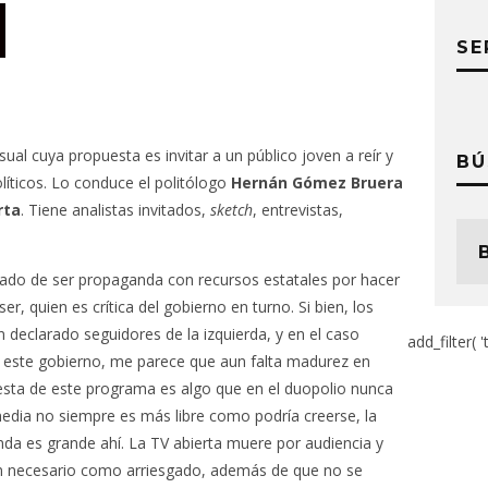
SE
sual cuya propuesta es invitar a un público joven a reír y
BÚ
líticos. Lo conduce el politólogo
Hernán Gómez Bruera
rta
. Tiene analistas invitados,
sketch
, entrevistas,
ado de ser propaganda con recursos estatales por hacer
r, quien es crítica del gobierno en turno. Si bien, los
eclarado seguidores de la izquierda, y en el caso
add_filter( '
de este gobierno, me parece que aun falta madurez en
esta de este programa es algo que en el duopolio nunca
media no siempre es más libre como podría creerse, la
nda es grande ahí. La TV abierta muere por audiencia y
tan necesario como arriesgado, además de que no se