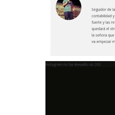
Seguidor de l
contabilidad y
fuerte y las r
quedará el st
la señora que
va empezar mi
Instagram no ha devuelto un 200.