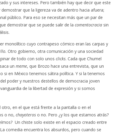
izado y sus intereses. Pero también hay que decir que este
y demostrar que la ligereza va de adentro hacia afuera;
anal público. Para eso se necesitan más que un par de
ue demostrar que se puede salir de la
comentocracia
sin
isis.
er monolítico cuyo contrapeso cómico eran las carpas y
llo.
Otro gobierno, otra comunicación y una sociedad
opinar de todo con solo unos
clicks
. Cada que Chumel
 saca un
meme
, que Brozo hace una entrevista, que un
 si en México tenemos sátira política. Y si la tenemos
 del poder y nuestros destellos de democracia joven
anguardia de la libertad de expresión y si somos
otro, en el que está frente a la pantalla o en el
ios o no,
chayoteros
o no. Pero ¿y los que estamos atrás?
ímos? Un chiste solo existe en el espacio creado entre
l. La comedia encuentra los absurdos, pero cuando se