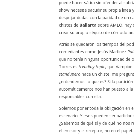
puede hacer sátira sin ofender al satir
show necesita sacudir su propia linea 
despejar dudas con la paridad de un c
chistes de
Ballarta
sobre AMLO, hay q
crear su propio séquito de cómodo anál
Atrás se quedaron los tiempos del pod
comediantes como Jesús Martínez
Pali
que no tenía ninguna oportunidad de 
Torres es
trending topic
, que Vampipe
standupero
hace un chiste, me pregunto
¿entendemos lo que es? Si la partición
automáticamente nos han puesto a la v
responsables con ella.
Solemos poner toda la obligación en el 
escenario. Y esos pueden ser partidar
¿Sabemos de qué sí y de qué no nos re
el emisor y el receptor, no en el pape