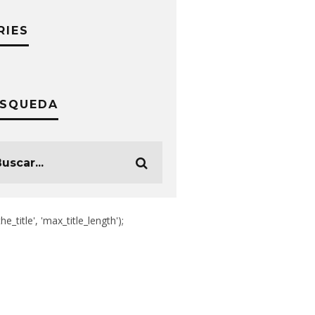
RIES
SQUEDA
the_title', 'max_title_length');