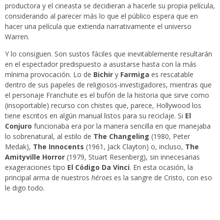
productora y el cineasta se decidieran a hacerle su propia película,
considerando al parecer más lo que el público espera que en
hacer una película que extienda narrativamente el universo
Warren.
Y lo consiguen. Son sustos fáciles que inevitablemente resultarán
en el espectador predispuesto a asustarse hasta con la más
mínima provocación. Lo de
Bichir
y
Farmiga
es rescatable
dentro de sus papeles de religiosos-investigadores, mientras que
el personaje Franchute es el bufón de la historia que sirve como
(insoportable) recurso con chistes que, parece, Hollywood los
tiene escritos en algún manual listos para su reciclaje. Si
El
Conjuro
funcionaba era por la manera sencilla en que manejaba
lo sobrenatural, al estilo de
The Changeling
(1980, Peter
Medak),
The Innocents
(1961, Jack Clayton) o, incluso,
The
Amityville Horror
(1979, Stuart Resenberg), sin innecesarias
exageraciones tipo
El Código Da Vinci
. En esta ocasión, la
principal arma de nuestros
héroes
es la sangre de Cristo, con eso
le digo todo.