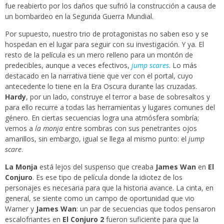
fue reabierto por los daños que sufrió la construcción a causa de
un bombardeo en la Segunda Guerra Mundial.
Por supuesto, nuestro trio de protagonistas no saben eso y se
hospedan en el lugar para seguir con su investigación. Y ya. El
resto de la película es un mero relleno para un montón de
predecibles, aunque a veces efectivos,
jump scares
. Lo más
destacado en la narrativa tiene que ver con el portal, cuyo
antecedente lo tiene en la Era Oscura durante las cruzadas.
Hardy
, por un lado, construye el terror a base de sobresaltos y
para ello recurre a todas las herramientas y lugares comunes del
género. En ciertas secuencias logra una atmósfera sombría;
vemos a
la monja
entre sombras con sus penetrantes ojos
amarillos, sin embargo, igual se llega al mismo punto: el
jump
scare
.
La Monja
está lejos del suspenso que creaba
James Wan
en
El
Conjuro
. Es ese tipo de película donde la idiotez de los
personajes es necesaria para que la historia avance. La cinta, en
general, se siente como un campo de oportunidad que vio
Warner y
James Wan
: un par de secuencias que todos pensaron
escalofriantes en
El Conjuro 2
fueron suficiente para que la