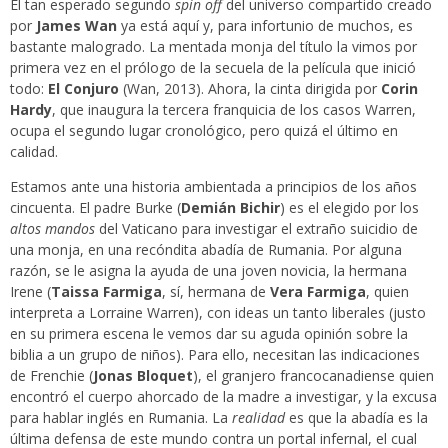
El tan esperado segundo
spin off
del universo compartido creado
por
James Wan
ya está aquí y, para infortunio de muchos, es
bastante malogrado. La mentada monja del título la vimos por
primera vez en el prólogo de la secuela de la película que inició
todo:
El Conjuro
(Wan, 2013). Ahora, la cinta dirigida por
Corin
Hardy
, que inaugura la tercera franquicia de los casos Warren,
ocupa el segundo lugar cronológico, pero quizá el último en
calidad.
Estamos ante una historia ambientada a principios de los años
cincuenta. El padre Burke (
Demián Bichir
) es el elegido por los
altos mandos
del Vaticano para investigar el extraño suicidio de
una monja, en una recóndita abadía de Rumania. Por alguna
razón, se le asigna la ayuda de una joven novicia, la hermana
Irene (
Taissa Farmiga
, sí, hermana de
Vera Farmiga
, quien
interpreta a Lorraine Warren), con ideas un tanto liberales (justo
en su primera escena le vemos dar su aguda opinión sobre la
biblia a un grupo de niños). Para ello, necesitan las indicaciones
de Frenchie (
Jonas Bloquet
), el granjero francocanadiense quien
encontró el cuerpo ahorcado de la madre a investigar, y la excusa
para hablar inglés en Rumania. La
realidad
es que la abadía es la
última defensa de este mundo contra un portal infernal, el cual