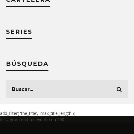
SERIES
BÚSQUEDA
add_filter( 'the_title', 'max_title_length');
Instagram no ha devuelto un 200.