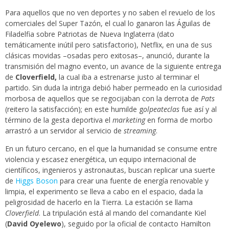
Para aquellos que no ven deportes y no saben el revuelo de los
comerciales del Super Tazón, el cual lo ganaron las Águilas de
Filadelfia sobre Patriotas de Nueva Inglaterra (dato
temáticamente inútil pero satisfactorio), Netflix, en una de sus
clásicas movidas –osadas pero exitosas–, anunció, durante la
transmisión del magno evento, un avance de la siguiente entrega
de
Cloverfield,
la cual iba a estrenarse justo al terminar el
partido. Sin duda la intriga debió haber permeado en la curiosidad
morbosa de aquellos que se regocijaban con la derrota de
Pats
(reitero la satisfacción); en este humilde g
olpeateclas
fue así y al
término de la gesta deportiva el
marketing
en forma de morbo
arrastró a un servidor al servicio de
streaming
.
En un futuro cercano, en el que la humanidad se consume entre
violencia y escasez energética, un equipo internacional de
científicos, ingenieros y astronautas, buscan replicar una suerte
de
Higgs Boson
para crear una fuente de energía renovable y
limpia, el experimento se lleva a cabo en el espacio, dada la
peligrosidad de hacerlo en la Tierra. La estación se llama
Cloverfield
. La tripulación está al mando del comandante Kiel
(
David Oyelewo
), seguido por la oficial de contacto Hamilton