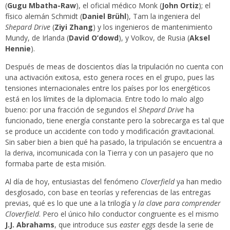
(
Gugu Mbatha-Raw
), el oficial médico Monk (
John Ortiz
); el
físico alemán Schmidt (
Daniel Brühl
), Tam la ingeniera del
Shepard Drive
(
Ziyi Zhang
) y los ingenieros de mantenimiento
Mundy, de Irlanda (
David O’dowd
), y Volkov, de Rusia (
Aksel
Hennie
).
Después de meas de doscientos días la tripulación no cuenta con
una activación exitosa, esto genera roces en el grupo, pues las
tensiones internacionales entre los países por los energéticos
está en los límites de la diplomacia. Entre todo lo malo algo
bueno: por una fracción de segundos el
Shepard Drive
ha
funcionado, tiene energía constante pero la sobrecarga es tal que
se produce un accidente con todo y modificación gravitacional.
Sin saber bien a bien qué ha pasado, la tripulación se encuentra a
la deriva, incomunicada con la Tierra y con un pasajero que no
formaba parte de esta misión.
Al día de hoy, entusiastas del fenómeno
Cloverfield
ya han medio
desglosado, con base en teorías y referencias de las entregas
previas, qué es lo que une a la trilogía y
la clave para comprender
Cloverfield
. Pero el único hilo conductor congruente es el mismo
J.J. Abrahams
, que introduce sus
easter eggs
desde la serie de