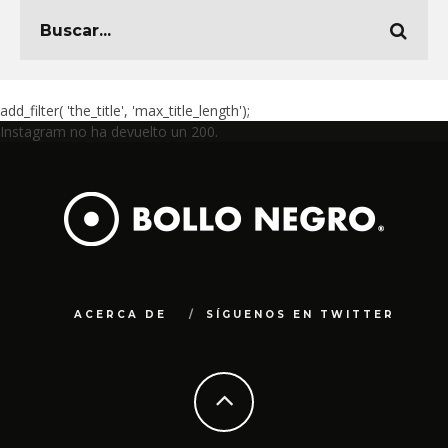
add_filter( 'the_title', 'max_title_length');
Instagram no ha devuelto un 200.
ACERCA DE
SÍGUENOS EN TWITTER