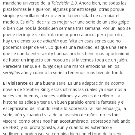
mundano universo de la
Televisión 2.0
. Ahora bien, no todas las
plataformas le siguieron, algunas por estrategia, otras porque
simple y sencillamente no vieron la necesidad de cambiar el
modelo. Es difícil decir si es mejor ver una serie de un solo golpe
o bien que nos la dosifiquen semana tras semana. Por un lado se
puede decir que se disfruta mejor poco a poco, pero por otro,
hay un elemento de
adicción
que falta en esas series que no
podemos dejar de ver. Lo que es una realidad, es que una serie
que se queda entre azul y buenas noches tiene más oportunidad
de hacer un impacto con nosotros si la vemos toda de un jalón.
Pareciera ser que el
binge
deja una marca emocional en los
seriéfilos
aún y cuando la serie la tenemos más bien de fondo.
El Visitante
es una buena serie. Es una adaptación de
oootra
novela de Stephen King, estas últimas las cuales ya sabemos a
veces son buenas, a veces sublimes y a veces de relleno. La
historia es sólida y tiene un buen paralelo entre la fantasía y el
escepticismo del mundo real a lo sobrenatural. Sin embargo, la
serie, aún y cuando trata de un asesino de niños, no es tan
visceral como otras nos han acostumbrado, sobretodo hablando
de HBO, y su protagonista, aún y cuando es auténtico y
sutilmente poderoso, se combina bien con el tono de la serie