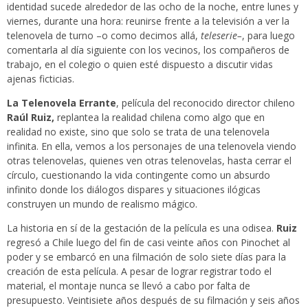
identidad sucede alrededor de las ocho de la noche, entre lunes y
viernes, durante una hora: reunirse frente a la televisión a ver la
telenovela de turno –o como decimos allá,
teleserie–
, para luego
comentarla al día siguiente con los vecinos, los compañeros de
trabajo, en el colegio o quien esté dispuesto a discutir vidas
ajenas ficticias.
La Telenovela Errante
, película del reconocido director chileno
Raúl Ruiz,
replantea la realidad chilena como algo que en
realidad no existe, sino que solo se trata de una telenovela
infinita. En ella, vemos a los personajes de una telenovela viendo
otras telenovelas, quienes ven otras telenovelas, hasta cerrar el
círculo, cuestionando la vida contingente como un absurdo
infinito donde los diálogos dispares y situaciones ilógicas
construyen un mundo de realismo mágico.
La historia en sí de la gestación de la película es una odisea.
Ruiz
regresó a Chile luego del fin de casi veinte años con Pinochet al
poder y se embarcó en una filmación de solo siete días para la
creación de esta película. A pesar de lograr registrar todo el
material, el montaje nunca se llevó a cabo por falta de
presupuesto. Veintisiete años después de su filmación y seis años