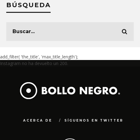
BÚSQUEDA
add_filter( 'the_title', 'max_title_length');
Instagram no ha devuelto un 200.
ACERCA DE
SÍGUENOS EN TWITTER