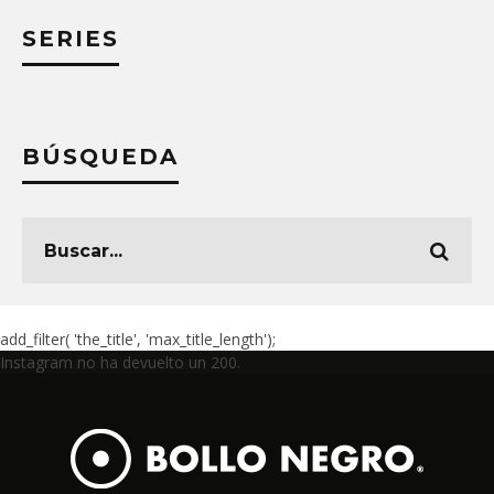
SERIES
BÚSQUEDA
add_filter( 'the_title', 'max_title_length');
Instagram no ha devuelto un 200.