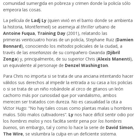
comunidad sumergida en pobreza y crimen donde la policía sólo
empeora las cosas.
La película de
Ladj Ly
(quien vivió en el barrio donde se ambienta
la historia, Montfermeil) se asemeja al
thriller
urbano de
Antoine Fuqua
,
Training Day
(2001), relatando las
primeras veinticuatro horas de un policía, Stephane Ruiz (
Damien
Bonnard
), conociendo los
métodos
policiales de la ciudad, a
través de las
enseñanzas
de su compañero Gwanda (
Djibril
Zonga
) y, principalmente, de su superior Chris (
Alexis Manenti
),
un equivalente al personaje de
Denzel Washington
.
Para Chris no importa si se trata de una anciana intentando hacer
válidos sus derechos al impedir la entrada a su casa a los policías
o si se trata de un niño robándole al circo de gitanos un león
cachorro más por curiosidad que por vandalismo, ambos
merecen ser tratados con dureza. No es casualidad la cita a
Víctor Hugo: “No hay tales cosas como plantas malas u hombres
malos. Sólo malos cultivadores”.
Ly
nos hace difícil sentir odio por
los
hombres malos
y nos facilita sentir pena por
los hombres
buenos
, sin embargo, tal y como lo hace la serie de
David Simon
,
The Wire
, se vislumbra la culpa en un deficiente sistema.