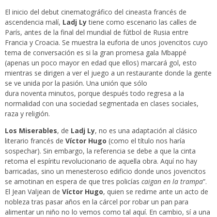
El inicio del debut cinematográfico del cineasta francés de
ascendencia malí,
Ladj Ly
tiene como escenario las calles de
París, antes de la final del mundial de fútbol de Rusia entre
Francia y Croacia. Se muestra la euforia de unos jovencitos cuyo
tema de conversación es si la gran promesa gala Mbappé
(apenas un poco mayor en edad que ellos) marcará gol, esto
mientras se dirigen a ver el juego a un restaurante donde la gente
se ve unida por la pasión. Una unión que sólo
dura noventa minutos, porque después todo regresa a la
normalidad con una sociedad segmentada en clases sociales,
raza y religión.
Los Miserables
, de
Ladj Ly
, no es una adaptación al clásico
literario francés de
Víctor Hugo
(como el título nos haría
sospechar). Sin embargo, la referencia se debe a que la cinta
retoma el espíritu revolucionario de aquella obra. Aquí no hay
barricadas, sino un menesteroso edificio donde unos jovencitos
se amotinan en espera de que tres policías
caigan en la trampa
”.
El Jean Valjean de
Víctor Hugo
, quien se redime ante un acto de
nobleza tras pasar años en la cárcel por robar un pan para
alimentar un niño no lo vemos como tal aquí. En cambio, sí a una