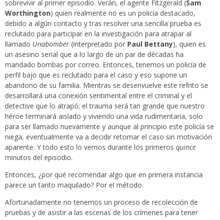
sobrevivir al primer episodio. Verán, el agente Fitzgerald (
Sam
Worthington
) quien realmente no es un policía destacado,
debido a algún contacto y tras resolver una sencilla prueba es
reclutado para participar en la investigación para atrapar al
llamado
Unabomber
(interpretado por
Paul Bettany
), quien es
un asesino serial que a lo largo de un par de décadas ha
mandado bombas por correo. Entonces, tenemos un policía de
perfil bajo que es reclutado para el caso y eso supone un
abandono de su familia. Mientras se desenvuelve este refrito se
desarrollará una conexión sentimental entre el criminal y el
detective que lo atrapó; el trauma será tan grande que nuestro
héroe terminará aislado y viviendo una vida rudimentaria, solo
para ser llamado nuevamente y aunque al principio este policía se
niega, eventualmente va a decidir retomar el caso sin motivación
aparente. Y todo esto lo vemos durante los primeros
quince
minutos del episodio.
Entonces, ¿por qué recomendar algo que en primera instancia
parece un tanto maquilado? Por el método.
Afortunadamente no tenemos un proceso de recolección de
pruebas y de asistir a las escenas de los crímenes para tener