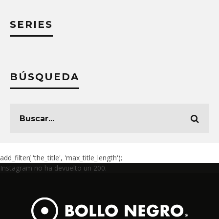
SERIES
BÚSQUEDA
add_filter( 'the_title', 'max_title_length');
Instagram no ha devuelto un 200.