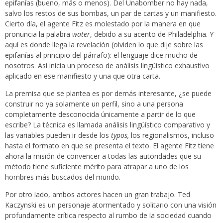
epifanías (bueno, más o menos). Del Unabomber no hay nada,
salvo los restos de sus bombas, un par de cartas y un manifiesto.
Cierto día, el agente Fitz es molestado por la manera en que
pronuncia la palabra
water
, debido a su acento de Philadelphia. Y
aquí es donde llega la revelación (olviden lo que dije sobre las
epifanías al principio del párrafo): el lenguaje dice mucho de
nosotros. Así inicia un proceso de análisis lingüístico exhaustivo
aplicado en ese manifiesto y una que otra carta.
La premisa que se plantea es por demás interesante, ¿se puede
construir no ya solamente un perfil, sino a una persona
completamente desconocida únicamente a partir de lo que
escribe? La técnica es llamada análisis lingüístico comparativo y
las variables pueden ir desde los
typos,
los regionalismos, incluso
hasta el formato en que se presenta el texto. El agente Fitz tiene
ahora la misión de convencer a todas las autoridades que su
método tiene suficiente mérito para atrapar a uno de los
hombres más buscados del mundo.
Por otro lado, ambos actores hacen un gran trabajo. Ted
Kaczynski es un personaje atormentado y solitario con una visión
profundamente crítica respecto al rumbo de la sociedad cuando