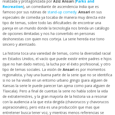
realizada y protagonizada por
Aziz Ansari
(
Parks and
Recreation
), un comediante de ascendencia India que es
famoso por sus rutinas de
stand-up comedy
.
Ansari
en sus
especiales de comedia ya tocaba de manera muy directa este
tipo de temas, sobre todo las dificultades de encontrar una
pareja en un mundo donde la tecnología nos brinda un catálogo
de opciones ilimitadas y nos ha convertido en personas
deshonestas con quien nos corteja. La serie hereda ese tono
sincero y aterrizado.
La historia toca una variedad de temas, como la diversidad racial
en Estados Unidos, el vacío que puede existir entre padres e hijos
(que no han dado nietos), la lucha por el éxito profesional, y otro
tipo de temas sociales. La visión de
Ansari
es por momentos
regionalista, y hay una buena parte de la serie que no se identifica
si no se ha vivido en un entorno urbano gringo (para alguien de
Kansas la serie le puede parecer tan ajena como para alguien de
Tlaxcala). Pero a final de cuentas la serie no habla sobre la vida
de extraterrestres, y la gran mayoría de la historia va a resonar
con la audiencia a la que esta dirigida (chavorucos y chavorucos
aspiracionales), pero esta es una producción que mas que
entretener busca tener voz, y mientras menos referencias se