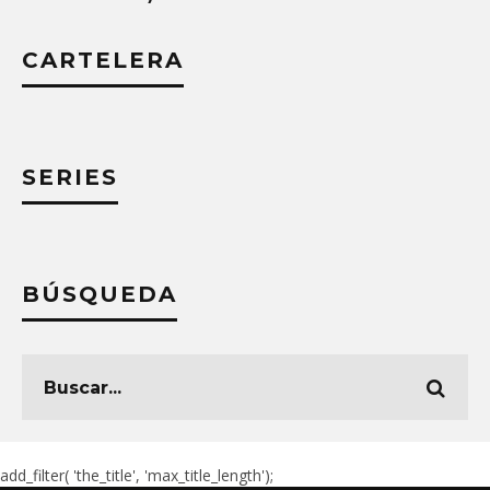
CARTELERA
SERIES
BÚSQUEDA
add_filter( 'the_title', 'max_title_length');