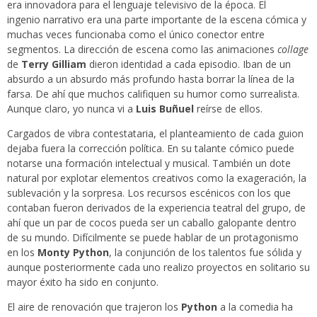
era innovadora para el lenguaje televisivo de la época. El
ingenio narrativo era una parte importante de la escena cómica y
muchas veces funcionaba como el único conector entre
segmentos. La dirección de escena como las animaciones
collage
de
Terry Gilliam
dieron identidad a cada episodio. Iban de un
absurdo a un absurdo más profundo hasta borrar la línea de la
farsa. De ahí que muchos califiquen su humor como surrealista.
Aunque claro, yo nunca vi a
Luis Buñuel
reírse de ellos.
Cargados de vibra contestataria, el planteamiento de cada guion
dejaba fuera la corrección política. En su talante cómico puede
notarse una formación intelectual y musical. También un dote
natural por explotar elementos creativos como la exageración, la
sublevación y la sorpresa. Los recursos escénicos con los que
contaban fueron derivados de la experiencia teatral del grupo, de
ahí que un par de cocos pueda ser un caballo galopante dentro
de su mundo. Difícilmente se puede hablar de un protagonismo
en los
Monty Python
, la conjunción de los talentos fue sólida y
aunque posteriormente cada uno realizo proyectos en solitario su
mayor éxito ha sido en conjunto.
El aire de renovación que trajeron los
Python
a la comedia ha