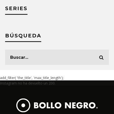
SERIES
BÚSQUEDA
add_filter( 'the_title', 'max_title_length');
Instagram no ha devuelto un 200.