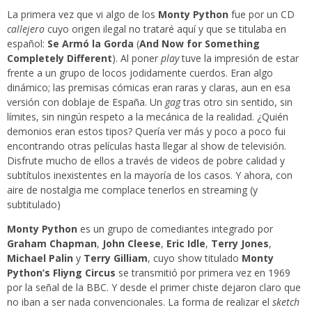
La primera vez que vi algo de los
Monty Python
fue por un CD
callejero
cuyo origen ilegal no trataré aquí y que se titulaba en
español:
Se Armó la Gorda
(
And Now for Something
Completely Different
). Al poner
play
tuve la impresión de estar
frente a un grupo de locos jodidamente cuerdos. Eran algo
dinámico; las premisas cómicas eran raras y claras, aun en esa
versión con doblaje de España. Un
gag
tras otro sin sentido, sin
límites, sin ningún respeto a la mecánica de la realidad. ¿Quién
demonios eran estos tipos? Quería ver más y poco a poco fui
encontrando otras películas hasta llegar al show de televisión.
Disfrute mucho de ellos a través de videos de pobre calidad y
subtítulos inexistentes en la mayoría de los casos. Y ahora, con
aire de nostalgia me complace tenerlos en streaming (y
subtitulado)
Monty Python
es un grupo de comediantes integrado por
Graham Chapman
,
John Cleese
,
Eric Idle
,
Terry Jones
,
Michael Palin
y
Terry Gilliam
, cuyo show titulado
Monty
Python’s Fliyng Circus
se transmitió por primera vez en 1969
por la señal de la BBC. Y desde el primer chiste dejaron claro que
no iban a ser nada convencionales. La forma de realizar el
sketch