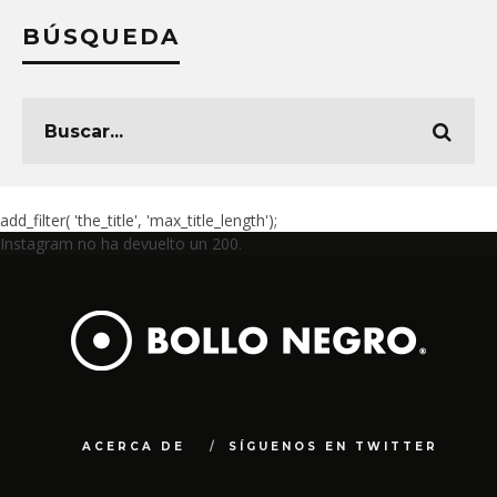
BÚSQUEDA
add_filter( 'the_title', 'max_title_length');
Instagram no ha devuelto un 200.
ACERCA DE
SÍGUENOS EN TWITTER