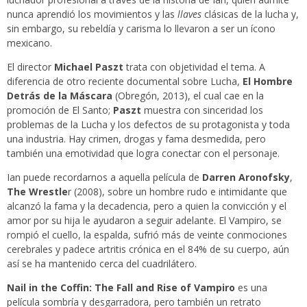
nunca aprendió los movimientos y las
llaves
clásicas de la lucha y,
sin embargo, su rebeldía y carisma lo llevaron a ser un ícono
mexicano.
El director
Michael Paszt
trata con objetividad el tema. A
diferencia de otro reciente documental sobre Lucha,
El Hombre
Detrás de la Máscara
(Obregón, 2013), el cual cae en la
promoción de El Santo;
Paszt
muestra con sinceridad los
problemas de la Lucha y los defectos de su protagonista y toda
una industria. Hay crimen, drogas y fama desmedida, pero
también una emotividad que logra conectar con el personaje.
Ian puede recordarnos a aquella película de
Darren Aronofsky
,
The Wrestle
r (2008), sobre un hombre rudo e intimidante que
alcanzó la fama y la decadencia, pero a quien la convicción y el
amor por su hija le ayudaron a seguir adelante. El Vampiro, se
rompió el cuello, la espalda, sufrió más de veinte conmociones
cerebrales y padece artritis crónica en el 84% de su cuerpo, aún
así se ha mantenido cerca del cuadrilátero.
Nail in the Coffin: The Fall and Rise of Vampiro
es una
película sombría y desgarradora, pero también un retrato