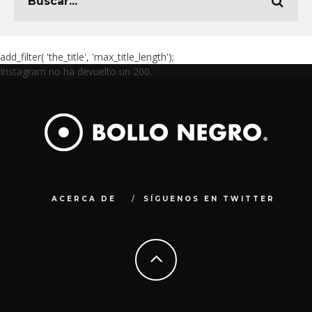
add_filter( 'the_title', 'max_title_length');
Instagram no ha devuelto un 200.
ACERCA DE
SÍGUENOS EN TWITTER