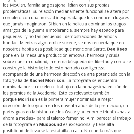
los McAllan, familia anglosajona, lidian con sus propias
problemáticas. Su relación medianamente funcional se altera por
completo con una amistad inesperada que los conduce a lugares
que jamás imaginaron. Si bien en la película dominan los tragos
amargos de la guerra e intolerancia, siempre hay espacio para
pequeñas –y no tan pequeñas– demostraciones de amor y
bondad. Mientras algo terrible sucede, se nos recuerda que en
nosotros habita esa posibilidad que menciona Sartre.
Dee Rees
pone en la mesa una producción emotiva, hermosa y cruda
sobre nuestra dualidad, la eterna búsqueda de libertad y como se
construye la historia; todo esto narrado con ligereza,
acompañada de una hermosa dirección de arte potenciada con la
fotografía de
Rachel Morrison
. La fotógrafa se encuentra
nominada por su excelente trabajo en la nonagésima edición de
los premios de la Academia. Esto es relevante también
porque
Morrison
es la primera mujer nominada a mejor
dirección de fotografía en los noventa años de la premiación, un
parteaguas en la historia de los Oscar y un enorme triunfo –hasta
ahora a medias– para el talento femenino. A mi parecer el trabajo
de la fotógrafa en
Mudbound
es excepcional y tiene alta
posibilidad de llevarse la estatuilla a casa. No queda más que