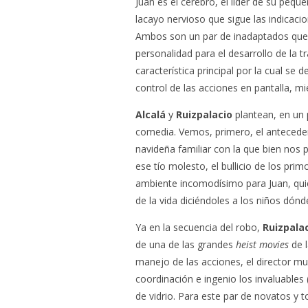
Juan es el cerebro, el líder de su peq
lacayo nervioso que sigue las indicaci
Ambos son un par de inadaptados que
personalidad para el desarrollo de la t
característica principal por la cual se 
control de las acciones en pantalla, m
Alcalá
y
Ruizpalacio
plantean, en un 
comedia. Vemos, primero, el antecede
navideña familiar con la que bien nos 
ese tío molesto, el bullicio de los pri
ambiente incomodísimo para Juan, quie
de la vida diciéndoles a los niños dónde
Ya en la secuencia del robo,
Ruizpala
de una de las grandes
heist movies
de l
manejo de las acciones, el director m
coordinación e ingenio los invaluable
de vidrio. Para este par de novatos y to