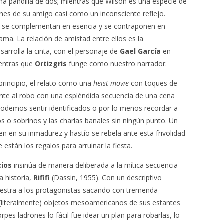
ueña pandilla de dos; mientras que Wilson es una especie de
ones de su amigo casi como un inconsciente reflejo.
 se complementan en esencia y se contraponen en
rama. La relación de amistad entre ellos es la
desarrolla la cinta, con el personaje de
Gael García
en
ientras que
Ortizgris
funge como nuestro narrador.
principio, el relato como una
heist movie
con toques de
nte al robo con una espléndida secuencia de una cena
podemos sentir identificados o por lo menos recordar a
mos o sobrinos y las charlas banales sin ningún punto. Un
n en su inmadurez y hastío se rebela ante esta frivolidad
 están los regalos para arruinar la fiesta.
cios
insinúa de manera deliberada a la mítica secuencia
a historia,
Rififi
(Dassin, 1955). Con un descriptivo
uestra a los protagonistas sacando con tremenda
s (literalmente) objetos mesoamericanos de sus estantes
rpes ladrones lo fácil fue idear un plan para robarlas, lo