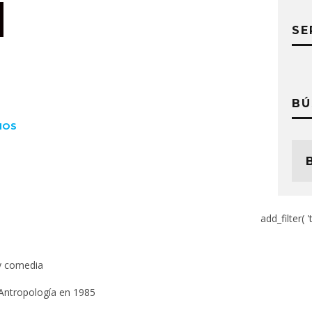
SE
BÚ
IOS
add_filter( '
y comedia
 Antropología en 1985