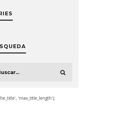
RIES
SQUEDA
the_title', 'max_title_length');