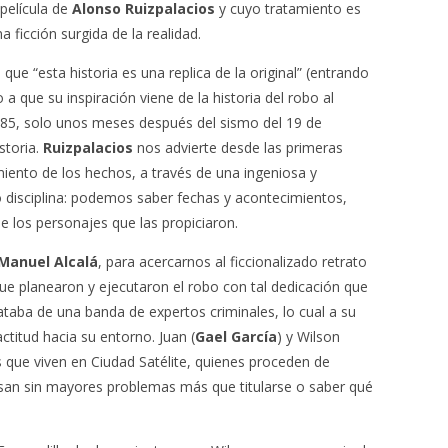
 película de
Alonso Ruizpalacios
y cuyo tratamiento es
na ficción surgida de la realidad.
a que “esta historia es una replica de la original” (entrando
 que su inspiración viene de la historia del robo al
985, solo unos meses después del sismo del 19 de
storia.
Ruizpalacios
nos advierte desde las primeras
iento de los hechos, a través de una ingeniosa y
o disciplina: podemos saber fechas y acontecimientos,
e los personajes que las propiciaron.
Manuel Alcalá
, para acercarnos al ficcionalizado retrato
que planearon y ejecutaron el robo con tal dedicación que
ataba de una banda de expertos criminales, lo cual a su
titud hacia su entorno. Juan (
Gael García
) y Wilson
 que viven en Ciudad Satélite, quienes proceden de
asan sin mayores problemas más que titularse o saber qué