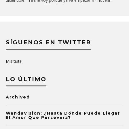
diciéndole: "Ya me voy porque ya va empezar mi novela".
SÍGUENOS EN TWITTER
Mis tuits
LO ÚLTIMO
Archived
WandaVision: ¿Hasta Dónde Puede Llegar
El Amor Que Persevera?