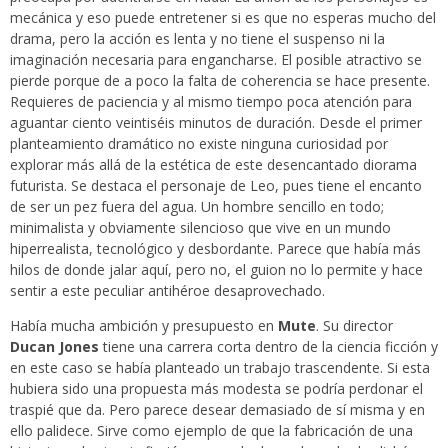
mecánica y eso puede entretener si es que no esperas mucho del
drama, pero la acción es lenta y no tiene el suspenso ni la
imaginación necesaria para engancharse. El posible atractivo se
pierde porque de a poco la falta de coherencia se hace presente.
Requieres de paciencia y al mismo tiempo poca atención para
aguantar ciento veintiséis minutos de duración. Desde el primer
planteamiento dramático no existe ninguna curiosidad por
explorar más allá de la estética de este desencantado diorama
futurista. Se destaca el personaje de Leo, pues tiene el encanto
de ser un pez fuera del agua. Un hombre sencillo en todo;
minimalista y obviamente silencioso que vive en un mundo
hiperrealista, tecnológico y desbordante. Parece que había más
hilos de donde jalar aquí, pero no, el guion no lo permite y hace
sentir a este peculiar antihéroe desaprovechado.
Había mucha ambición y presupuesto en
Mute
. Su director
Ducan Jones
tiene una carrera corta dentro de la ciencia ficción y
en este caso se había planteado un trabajo trascendente. Si esta
hubiera sido una propuesta más modesta se podría perdonar el
traspié que da. Pero parece desear demasiado de sí misma y en
ello palidece. Sirve como ejemplo de que la fabricación de una