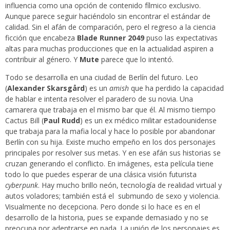
influencia como una opción de contenido fílmico exclusivo.
Aunque parece seguir haciéndolo sin encontrar el estándar de
calidad. Sin el afán de comparación, pero el regreso a la ciencia
ficción que encabeza
Blade Runner 2049
puso las expectativas
altas para muchas producciones que en la actualidad aspiren a
contribuir al género. Y
Mute
parece que lo intentó.
Todo se desarrolla en una ciudad de Berlín del futuro. Leo
(
Alexander Skarsgård
) es un
amish
que ha perdido la capacidad
de hablar e intenta resolver el paradero de su novia. Una
camarera que trabaja en el mismo bar que él. Al mismo tiempo
Cactus Bill (
Paul Rudd
) es un ex médico militar estadounidense
que trabaja para la mafia local y hace lo posible por abandonar
Berlín con su hija. Existe mucho empeño en los dos personajes
principales por resolver sus metas. Y en ese afán sus historias se
cruzan generando el conflicto. En imágenes, esta película tiene
todo lo que puedes esperar de una clásica visión futurista
cyberpunk
. Hay mucho brillo neón, tecnología de realidad virtual y
autos voladores; también está el submundo de sexo y violencia.
Visualmente no decepciona. Pero donde si lo hace es en el
desarrollo de la historia, pues se expande demasiado y no se
preocupa por adentrarse en nada. La unión de los personajes es