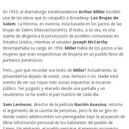
En 1953, el dramaturgo estadounidense
Arthur Miller
escribió
una de las obras que lo catapultó a Broadway:
Las Brujas de
Salem
. La historia, en esencia, está basada en los juicios de las
brujas de Salem (Massachussetts). El texto, a su vez, es una
suerte de alegoría a la persecución de posibles comunistas en
Estados Unidos, mientras el senador
Joseph McCarthy
desempeñaba su cargo en 1950.
Miller
habla de los juicios a las
mujeres que eran sospechosas de brujería en un pueblo lleno de
puritanos paranoicos.
Pero, ¿por qué recordar ese texto de
Miller
? Actualmente, la
privacidad ha dejado de existir, seas famoso o no. Nadie está
exento de ver sus ropas más sucias expuestas al escarnio
público. Ser juzgado y atacado desde una pantalla y un
seudónimo se ha vuelto el pan nuestro de cada día.
Sam Levinson
, director de la película
Nación Asesina
, retoma
el argumento de la cacería de personas, pero le da un giro en
donde cuatro adolescentes son perseguidas bajo la acusación de
filtrar información personal de los habitantes del pueblo de
Salem. Sin embargo, el pueblo persigue al enemigo incorrecto.