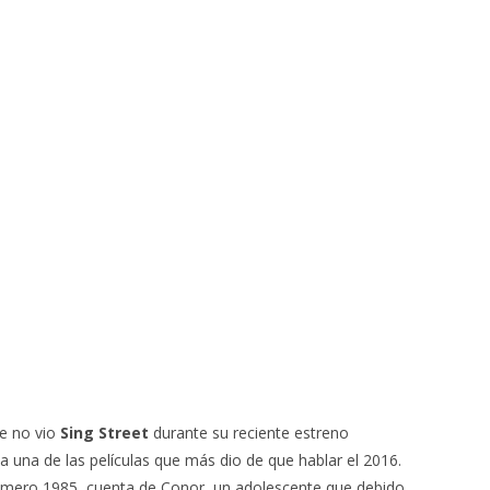
ue no vio
Sing Street
durante su reciente estreno
 una de las películas que más dio de que hablar el 2016.
 el mero 1985, cuenta de Conor, un adolescente que debido