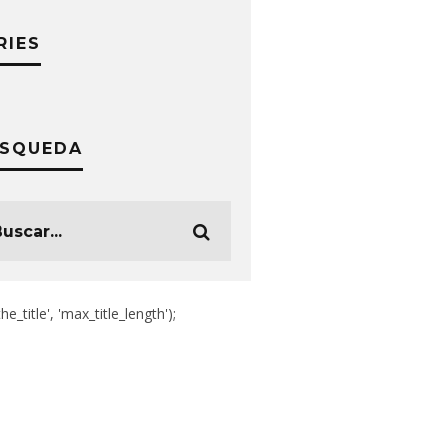
RIES
SQUEDA
the_title', 'max_title_length');