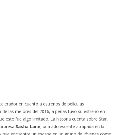
celerador en cuanto a estrenos de películas
a de las mejores del 2016, a penas tuvo su estreno en
 este fue algo limitado. La historia cuenta sobre Star,
sorpresa
Sasha Lane
, una adolescente atrapada en la
y que encuentra un escape en un grupo de jóvenes como