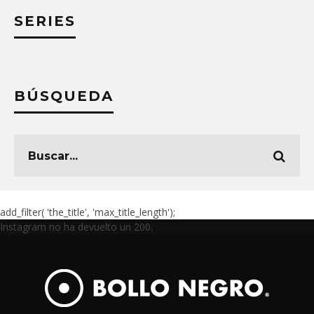
SERIES
BÚSQUEDA
add_filter( 'the_title', 'max_title_length');
Instagram no ha devuelto un 200.