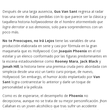
Después de una larga ausencia,
Gus Van Sant
regresa al radar
tras una serie de balas perdidas con lo que parece ser la clásica y
taquillera historia
hollywoodense
de
el hombre atormentado que
logra derrotar a sus demonios
, solo para sorprendernos con un
poco más.
No te Preocupes, no Irá Lejos
tiene las variables de una
producción elaborada en serie y casi por fórmula en la gran
maquinaría que es Hollywood. Con
Joaquin Phoenix
en el rol
estelar y un elenco conformado por las figuras predominantes en
la escena estadounidense como
Rooney Mara
,
Jack Black
y
Jonah Hill
; la historia tiene una premisa cruda pero abordada con
simpleza desde una voz un tanto cursi porque, de nuevo,
Hollywood. Sin embargo, el humor ácido implantado por
Van
Sant
logra contrarrestar lo anterior y darle un toque de
personalidad a la película.
Como es de esperarse, el desempeño de
Phoenix
no
decepciona, aunque no se trata de su mejor personificación. Jhon
Callahan es un joven alcohólico que tras sufrir un accidente