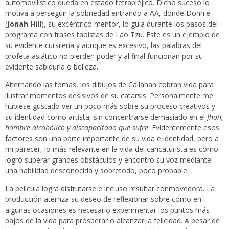
automovilístico queda en estado tetrapléjico. Dicho suceso lo
motiva a perseguir la sobriedad entrando a AA, donde Donnie
(
Jonah Hill
), su excéntrico mentor, lo guía durante los pasos del
programa con frases taoístas de Lao Tzu. Este es un ejemplo de
su evidente cursilería y aunque es excesivo, las palabras del
profeta asiático no pierden poder y al final funcionan por su
evidente sabiduría o belleza.
Alternando las tomas, los dibujos de Callahan cobran vida para
ilustrar momentos desisivos de su catarsis. Personalmente me
hubiese gustado ver un poco más sobre su proceso creativos y
su identidad como artista, sin concentrarse demasiado en el
Jhon,
hombre alcohólico y discapacitado que sufre
. Evidentemente esos
factores son una parte importante de su vida e identidad, pero a
mi parecer, lo más relevante en la vida del caricaturista es cómo
logró superar grandes obstáculos y encontró su voz mediante
una habilidad desconocida y sobretodo, poco probable.
La película logra disfrutarse e incluso resultar conmovedora. La
producción aterriza su deseo de reflexionar sobre cómo en
algunas ocasiones es necesario experimentar los puntos más
bajos de la vida para prosperar o alcanzar la felicidad. A pesar de