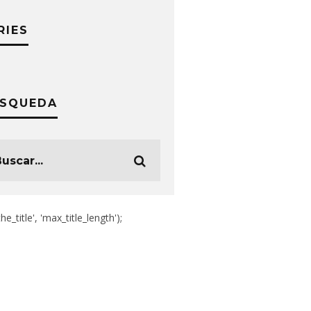
RIES
SQUEDA
the_title', 'max_title_length');