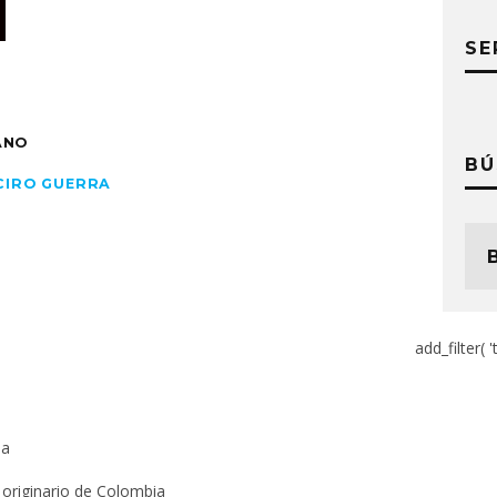
SE
ANO
BÚ
CIRO GUERRA
add_filter( '
ia
originario de Colombia