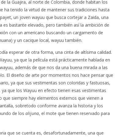
ón de la Guajira, al norte de Colombia, donde habitan los
e ha tenido la virtud de mantener sus tradiciones hasta
apayet, un joven wayuu que busca cortejar a Zaida, una
da es bastante elevado, pero también así la ambición de
nexión con un americano buscando un cargamento de
huana) y un cacique local, wayuu también.
ía esperar de otra forma, una cinta de altísima calidad.
Wayuu, ya que la película está prácticamente hablada en
os wayuu, además de que nos da una buena mirada a las
eblo. El diseño de arte por momentos nos hace pensar que
inario, ya que sus vestimentas son coloridas y fastuosas,
ta, ya que los Wayuu en efecto tienen esas vestimentas
o que siempre hay elementos externos que vienen a
antalla, sobretodo conforme avanza la historia y los
mundo de los
alijuna
, el mote que tienen reservado para
storia que se cuenta es, desafortunadamente, una que