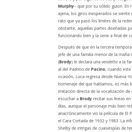
Murphy
– que por su sólido guion. En
ajena, los giros inesperados se sient
rato que ya pasó los límites de la re
obstante, aquellas partes diseñadas pa
funcionando bien y la serie a final de c
Después de que en la tercera tempora
jefe de una familia menor de la mafia 
(
Brody
) le declara una
vendetta
a la fa
al del Padrino de
Pacino
, cuando este 
ocasión, Luca regresa desde Nueva Yor
homenaje del que hablamos, es más bi
imitación directa de la vocalización de
escuchar a
Brody
recitar sus líneas e
días, aunque el personaje más bien res
anacrónicamente vio la película de El
el Cara Cortada de 1932 y 1983. La inf
Shelby de intrigas de cuasiespías de 