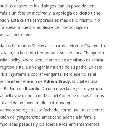
 muchas ocasiones los diálogos dan un poco de pena
e más a un
deus ex machina
y la apología del delito tiene
dención. Esta cuarta temporada es más de lo mismo. No
ra apelar a nuestro adolescente interno, siguen
uentas, entretiene.
da los hermanos Shelby asesinaran a Vicente Changretta,
italiana, en la cuarta temporada, su hijo Luca Changretta
milia Shelby. Ahora bien, el arco de este villano es similar
regresa a Italia a vengar la muerte de su padre. En esta
k a Inglaterra a cobrar venganza. Pero ese no es el
en la interpretación de
Adrien Brody
, la cual es una
 el Padrino de
Brando
. Da una mezcla de gusto y gracia
n aquella voz rasposa de Micahel Corleone en sus últimos
ulta el de un joven mafioso italiano que
 Padrino y se regalo esta fachada, como una mezcla entre
usión del
gangsterismo
americano aparta a la familia
temporadas pasadas y los acerca a los enfrentamientos