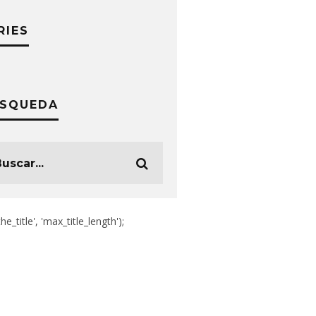
RIES
SQUEDA
the_title', 'max_title_length');