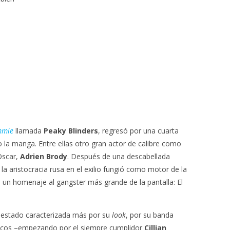
mmie
llamada
Peaky Blinders
, regresó por una cuarta
la manga. Entre ellas otro gran actor de calibre como
 Oscar,
Adrien Brody
. Después de una descabellada
la aristocracia rusa en el exilio fungió como motor de la
de un homenaje al gangster más grande de la pantalla: El
 estado caracterizada más por su
look
, por su banda
nicos –empezando por el siempre cumplidor
Cillian