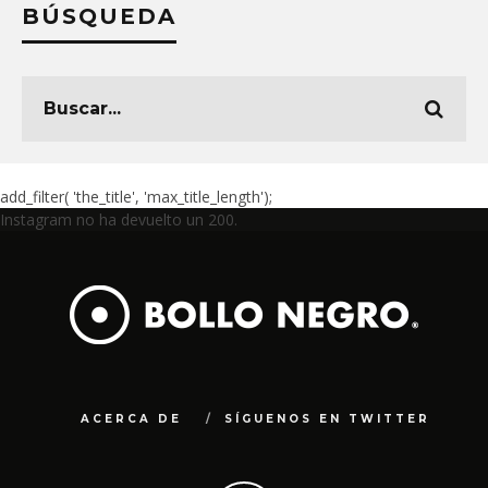
BÚSQUEDA
add_filter( 'the_title', 'max_title_length');
Instagram no ha devuelto un 200.
ACERCA DE
SÍGUENOS EN TWITTER