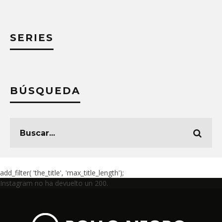
SERIES
BÚSQUEDA
add_filter( 'the_title', 'max_title_length');
Instagram no ha devuelto un 200.