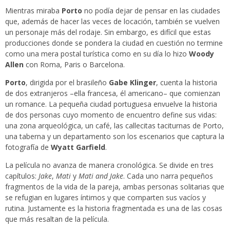
Mientras miraba
Porto
no podía dejar de pensar en las ciudades
que, además de hacer las veces de locación, también se vuelven
un personaje más del rodaje. Sin embargo, es difícil que estas
producciones donde se pondera la ciudad en cuestión no termine
como una mera postal turística como en su día lo hizo
Woody
Allen
con Roma, Paris o Barcelona.
Porto
, dirigida por el brasileño
Gabe Klinger
, cuenta la historia
de dos extranjeros –ella francesa, él americano– que comienzan
un romance. La pequeña ciudad portuguesa envuelve la historia
de dos personas cuyo momento de encuentro define sus vidas:
una zona arqueológica, un café, las callecitas taciturnas de Porto,
una taberna y un departamento son los escenarios que captura la
fotografía de
Wyatt Garfield
.
La película no avanza de manera cronológica. Se divide en tres
capítulos:
Jake
,
Mati
y
Mati and Jake
. Cada uno narra pequeños
fragmentos de la vida de la pareja, ambas personas solitarias que
se refugian en lugares íntimos y que comparten sus vacíos y
rutina. Justamente es la historia fragmentada es una de las cosas
que más resaltan de la película.