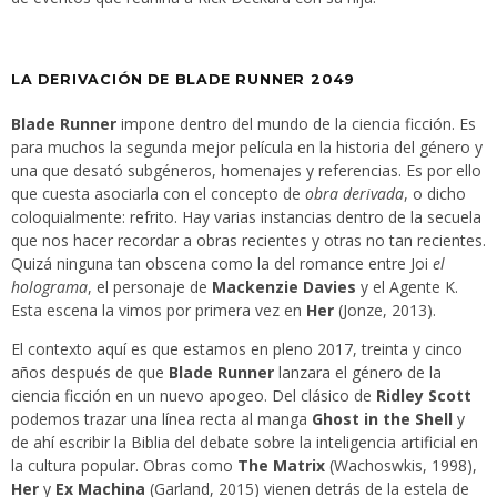
LA DERIVACIÓN DE BLADE RUNNER 2049
Blade Runner
impone dentro del mundo de la ciencia ficción. Es
para muchos la segunda mejor película en la historia del género y
una que desató subgéneros, homenajes y referencias. Es por ello
que cuesta asociarla con el concepto de
obra derivada
, o dicho
coloquialmente: refrito. Hay varias instancias dentro de la secuela
que nos hacer recordar a obras recientes y otras no tan recientes.
Quizá ninguna tan obscena como la del romance entre Joi
el
holograma
, el personaje de
Mackenzie Davies
y el Agente K.
Esta escena la vimos por primera vez en
Her
(Jonze, 2013).
El contexto aquí es que estamos en pleno 2017, treinta y cinco
años después de que
Blade Runner
lanzara el género de la
ciencia ficción en un nuevo apogeo. Del clásico de
Ridley Scott
podemos trazar una línea recta al manga
Ghost in the Shell
y
de ahí escribir la Biblia del debate sobre la inteligencia artificial en
la cultura popular. Obras como
The Matrix
(Wachoswkis, 1998),
Her
y
Ex Machina
(Garland, 2015) vienen detrás de la estela de