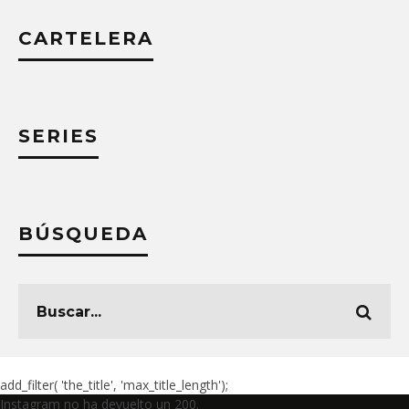
CARTELERA
SERIES
BÚSQUEDA
add_filter( 'the_title', 'max_title_length');
Instagram no ha devuelto un 200.