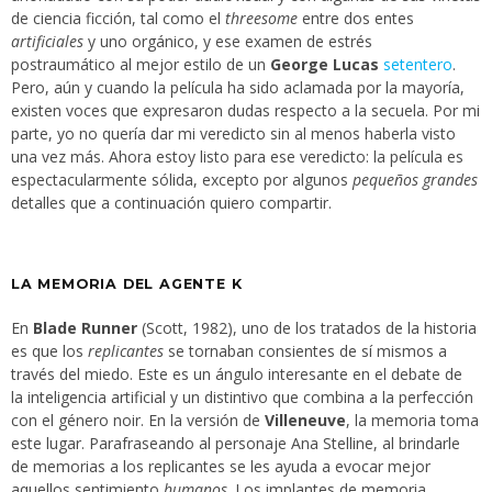
de ciencia ficción, tal como el
threesome
entre dos entes
artificiales
y uno orgánico, y ese examen de estrés
postraumático al mejor estilo de un
George Lucas
setentero
.
Pero, aún y cuando la película ha sido aclamada por la mayoría,
existen voces que expresaron dudas respecto a la secuela. Por mi
parte, yo no quería dar mi veredicto sin al menos haberla visto
una vez más. Ahora estoy listo para ese veredicto: la película es
espectacularmente sólida, excepto por algunos
pequeños grandes
detalles que a continuación quiero compartir.
LA MEMORIA DEL AGENTE K
En
Blade Runner
(Scott, 1982), uno de los tratados de la historia
es que los
replicantes
se tornaban consientes de sí mismos a
través del miedo. Este es un ángulo interesante en el debate de
la inteligencia artificial y un distintivo que combina a la perfección
con el género noir. En la versión de
Villeneuve
, la memoria toma
este lugar. Parafraseando al personaje Ana Stelline, al brindarle
de memorias a los replicantes se les ayuda a evocar mejor
aquellos sentimiento
humanos
. Los implantes de memoria