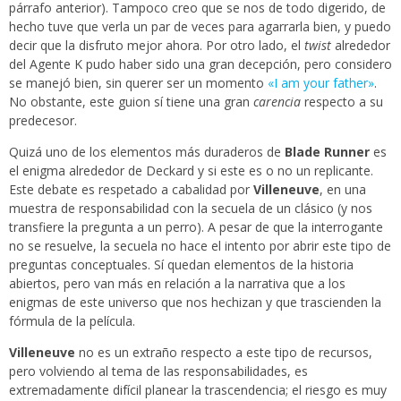
párrafo anterior). Tampoco creo que se nos de todo digerido, de
hecho tuve que verla un par de veces para agarrarla bien, y puedo
decir que la disfruto mejor ahora. Por otro lado, el
twist
alrededor
del Agente K pudo haber sido una gran decepción, pero considero
se manejó bien, sin querer ser un momento
«I am your father»
.
No obstante, este guion sí tiene una gran
carencia
respecto a su
predecesor.
Quizá uno de los elementos más duraderos de
Blade Runner
es
el enigma alrededor de Deckard y si este es o no un replicante.
Este debate es respetado a cabalidad por
Villeneuve
, en una
muestra de responsabilidad con la secuela de un clásico (y nos
transfiere la pregunta a un perro). A pesar de que la interrogante
no se resuelve, la secuela no hace el intento por abrir este tipo de
preguntas conceptuales. Sí quedan elementos de la historia
abiertos, pero van más en relación a la narrativa que a los
enigmas de este universo que nos hechizan y que trascienden la
fórmula de la película.
Villeneuve
no es un extraño respecto a este tipo de recursos,
pero volviendo al tema de las responsabilidades, es
extremadamente difícil planear la trascendencia; el riesgo es muy