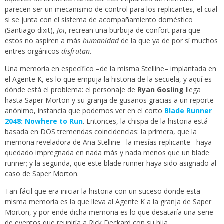
parecen ser un mecanismo de control para los replicantes, el cual
si se junta con el sistema de acompañamiento doméstico
(Santiago dixit),
Joi
, recrean una burbuja de confort para que
estos no aspiren a más
humanidad
de la que ya de por sí muchos
entres orgánicos
disfrutan
.
Una memoria en específico –de la misma Stelline– implantada en
el Agente K, es lo que empuja la historia de la secuela, y aquí es
dónde está el problema: el personaje de
Ryan Gosling
llega
hasta Saper Morton y su granja de gusanos gracias a un reporte
anónimo, instancia que podemos ver en el corto
Blade Runner
2048: Nowhere to Run
. Entonces, la chispa de la historia está
basada en DOS tremendas coincidencias: la primera, que la
memoria reveladora de Ana Stelline –la mesías replicante– haya
quedado impregnada en nada más y nada menos que un blade
runner; y la segunda, que este blade runner haya sido asignado al
caso de Saper Morton.
Tan fácil que era iniciar la historia con un suceso donde esta
misma memoria es la que lleva al Agente K a la granja de Saper
Morton, y por ende dicha memoria es lo que desataría una serie
de eventos que reuniría a Rick Deckard con su hija.