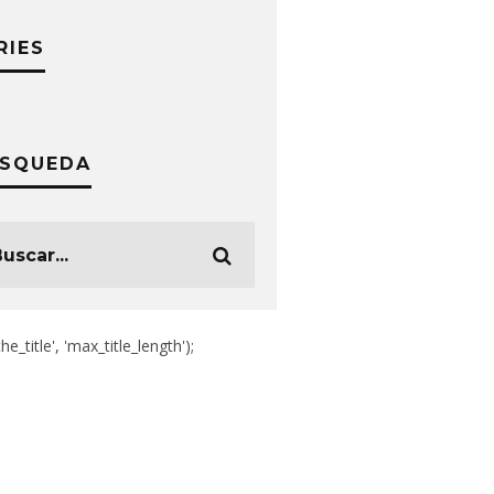
RIES
SQUEDA
the_title', 'max_title_length');