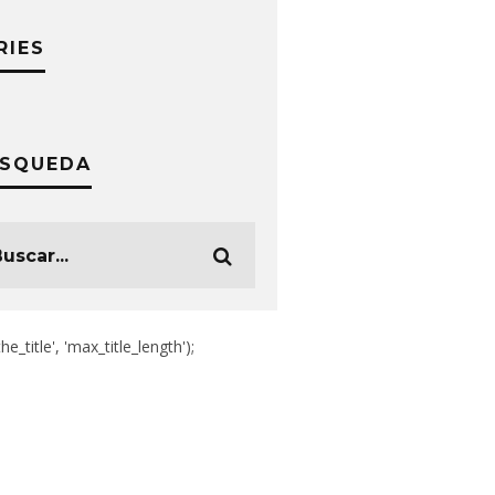
RIES
SQUEDA
the_title', 'max_title_length');