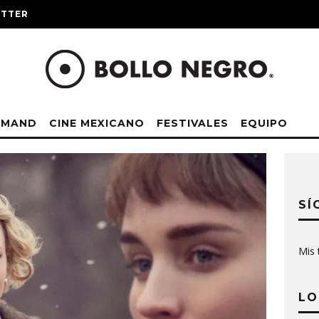
ITTER
EMAND
CINE MEXICANO
FESTIVALES
EQUIPO
SÍ
Mis 
LO