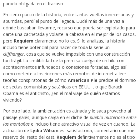
parada obligada en el fracaso.
En cierto punto de la historia, entre tantas vueltas innecesarias y
aburridas, perdí el punto de llegada. Dudé más de una vez a
dónde buscaban llevarme, recurso que podría ser explotado para
darte una cachetada y volarte la cabeza en el mejor de los casos,
pero
Requiem
claramente no lo es. Si lo analizas, la historia
incluso tiene potencial para hacer de toda la serie un
cliffhanger,
cosa que se vuelve imposible con una construcción
tan frágil. La credibilidad de la premisa cuelga de un hilo con
acontecimientos infundados o conexiones forzadas, algo así
como meterte a los rincones más remotos de internet a leer
teorías conspiratorias de cómo
American Pie
predice el dominio
de sectas comunistas y satánicas en EE.UU. , o que Barack
Obama es el anticristo, ¿en el mal viaje de quién estamos
viviendo?
Por otro lado, la ambientación es atinada y le saca provecho al
paisaje galés, aunque caiga en el cliché de
pueblo misterioso entre
las montañas
e incluso tiene atractivo visual de vez en cuando. La
actuación de
Lydia Wilson
es satisfactoria, comentario que me
reservo del resto del cast.
Requiem
definitivamente no es el tipo