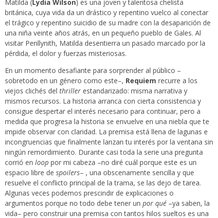
Matilda (
Lydia Wilson
) es una joven y talentosa chelista
británica, cuya vida da un drástico y repentino vuelco al conectar
el trágico y repentino suicidio de su madre con la desaparición de
una niña veinte años atrás, en un pequeño pueblo de Gales. Al
visitar Penllynith, Matilda desentierra un pasado marcado por la
pérdida, el dolor y fuerzas misteriosas.
En un momento desafiante para sorprender al público –
sobretodo en un género como este–,
Requiem
recurre a los
viejos clichés del
thriller
estandarizado: misma narrativa y
mismos recursos. La historia arranca con cierta consistencia y
consigue despertar el interés necesario para continuar, pero a
medida que progresa la historia se envuelve en una niebla que te
impide observar con claridad. La premisa está llena de lagunas e
incongruencias que finalmente lanzan tu interés por la ventana sin
ningún remordimiento. Durante casi toda la serie una pregunta
corrió en
loop
por mi cabeza –no diré cuál porque este es un
espacio libre de
spoilers
– , una obscenamente sencilla y que
resuelve el conflicto principal de la trama, se las dejo de tarea.
Algunas veces podemos prescindir de explicaciones o
argumentos porque no todo debe tener un
por qué
–ya saben, la
vida– pero construir una premisa con tantos hilos sueltos es una