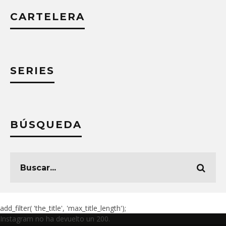
CARTELERA
SERIES
BÚSQUEDA
add_filter( 'the_title', 'max_title_length');
Instagram no ha devuelto un 200.