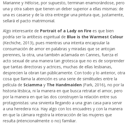
Marianne y Héloïse, por supuesto, terminan enamorándose, pero
una y otra saben que tienen un deber superior a ellas mismas: de
una es casarse y de la otra entregar una pintura que, justamente,
sellará el pacto matrimonial.
Algo interesante de
Portrait of a Lady on Fire
es que bien
podría ser la antítesis espiritual de
Blue is the Warmest Colour
(Kechiche, 2013), pues mientras una intenta encapsular la
consumación de amor en palabras y miradas que se antojan
perennes, la otra, una también aclamada en Cannes, fuerza el
acto sexual de una manera tan grotesca que no es de sorprender
que tantas directoras y actrices, muchas de ellas lesbianas,
desprecien la obran tan públicamente. Con todo y lo anterior, otra
cosa que llama la atención es una serie de similitudes entre la
película de
Sciamma
y
The Handmaiden
(Park, 2016), no por la
historia lésbica, ni la manera en que busca retratar el amor, pero
por la manera en que las dos construyen la relación entre sus
protagonistas: una sirvienta llegando a una gran casa para servir
a una heredera rica. Hay algo con los encuadres y con la manera
en que la cámara registra la interacción de las mujeres que
resulta (intencionalmente o no) familiar.