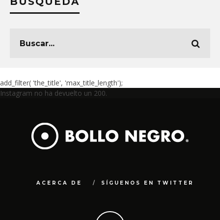
BÚSQUEDA
add_filter( 'the_title', 'max_title_length');
Instagram no ha devuelto un 200.
ACERCA DE
SÍGUENOS EN TWITTER