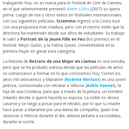
trabajando hoy, no es nueva para el Festival de Cine de Cannes,
en el que anteriormente presentó
Water Lillies
(2007) su opera
prima. Luego de ese y otros éxitos en festivales internacionales
con sus siguientes películas,
Sciamma
regresó a la Costa Azul
con una propuesta más madura, pero con el mismo estilo que la
directora ha mantenido desde sus años de estudiante. Su trabajo
le valió a
Portrait de la Jeune Fille en Feu
dos premios en el
festival: Mejor Guión, y la Palma Queer, convirtiéndola en la
primera mujer en ganar esta categoría.
La historia de
Retrato de una Mujer en Llamas
es una sencilla,
pero que se ha probado exitosa desde que las películas de amor
se comenzaron a formar en lo que conocemos hoy. Corren los
años mil setecientos y Marianne (
Noémie Merlant
) es una joven
pintora, comisionada con retratar a Héloïse (
Adèle Haenel
), la
hija de una Condesa, para que a través de la pintura, un hombre
milanés decida si quiere hacerla su esposa. La noble no desea
casarse y se niega a posar para el retrato, por lo que su madre
hace pasar a Marianne por una dama de compañía, quien tras
observar a Héloïse durante el día, deberá pintarla a escondidas,
durante la noche.