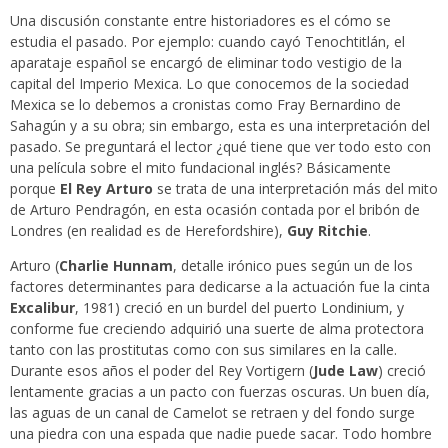
Una discusión constante entre historiadores es el cómo se
estudia el pasado. Por ejemplo: cuando cayó Tenochtitlán, el
aparataje español se encargó de eliminar todo vestigio de la
capital del Imperio Mexica. Lo que conocemos de la sociedad
Mexica se lo debemos a cronistas como Fray Bernardino de
Sahagún y a su obra; sin embargo, esta es una interpretación del
pasado. Se preguntará el lector ¿qué tiene que ver todo esto con
una película sobre el mito fundacional inglés? Básicamente
porque
El Rey Arturo
se trata de una interpretación más del mito
de Arturo Pendragón, en esta ocasión contada por el bribón de
Londres (en realidad es de Herefordshire),
Guy Ritchie
.
Arturo (
Charlie Hunnam
, detalle irónico pues según un de los
factores determinantes para dedicarse a la actuación fue la cinta
Excalibur
, 1981) creció en un burdel del puerto Londinium, y
conforme fue creciendo adquirió una suerte de alma protectora
tanto con las prostitutas como con sus similares en la calle.
Durante esos años el poder del Rey Vortigern (
Jude Law
) creció
lentamente gracias a un pacto con fuerzas oscuras. Un buen día,
las aguas de un canal de Camelot se retraen y del fondo surge
una piedra con una espada que nadie puede sacar. Todo hombre