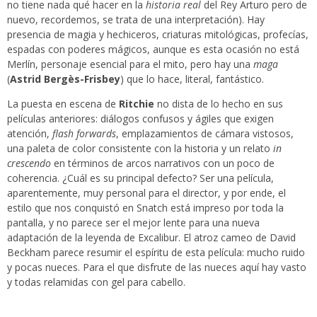
no tiene nada qué hacer en la
historia real
del Rey Arturo pero de
nuevo, recordemos, se trata de una interpretación). Hay
presencia de magia y hechiceros, criaturas mitológicas, profecías,
espadas con poderes mágicos, aunque es esta ocasión no está
Merlín, personaje esencial para el mito, pero hay una
maga
(
Astrid Bergès-Frisbey
) que lo hace, literal, fantástico.
La puesta en escena de
Ritchie
no dista de lo hecho en sus
películas anteriores: diálogos confusos y ágiles que exigen
atención,
flash forwards
, emplazamientos de cámara vistosos,
una paleta de color consistente con la historia y un relato
in
crescendo
en términos de arcos narrativos con un poco de
coherencia. ¿Cuál es su principal defecto? Ser una película,
aparentemente, muy personal para el director, y por ende, el
estilo que nos conquistó en Snatch está impreso por toda la
pantalla, y no parece ser el mejor lente para una nueva
adaptación de la leyenda de Excalibur. El atroz cameo de David
Beckham parece resumir el espíritu de esta película: mucho ruido
y pocas nueces. Para el que disfrute de las nueces aquí hay vasto
y todas relamidas con gel para cabello.