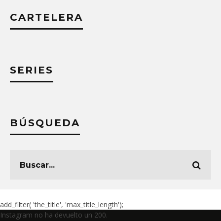
CARTELERA
SERIES
BÚSQUEDA
add_filter( 'the_title', 'max_title_length');
Instagram no ha devuelto un 200.