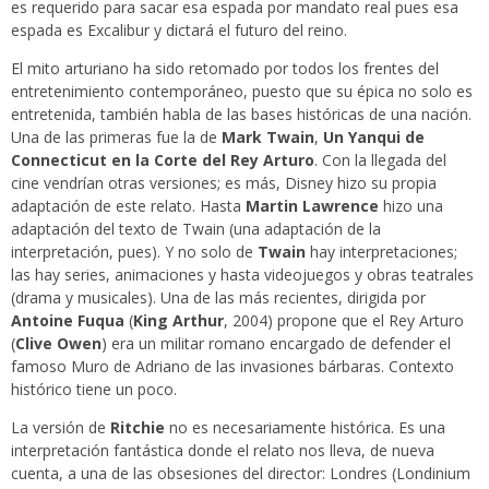
es requerido para sacar esa espada por mandato real pues esa
espada es Excalibur y dictará el futuro del reino.
El mito arturiano ha sido retomado por todos los frentes del
entretenimiento contemporáneo, puesto que su épica no solo es
entretenida, también habla de las bases históricas de una nación.
Una de las primeras fue la de
Mark Twain
,
Un Yanqui de
Connecticut en la Corte del Rey Arturo
. Con la llegada del
cine vendrían otras versiones; es más, Disney hizo su propia
adaptación de este relato. Hasta
Martin Lawrence
hizo una
adaptación del texto de Twain (una adaptación de la
interpretación, pues). Y no solo de
Twain
hay interpretaciones;
las hay series, animaciones y hasta videojuegos y obras teatrales
(drama y musicales). Una de las más recientes, dirigida por
Antoine Fuqua
(
King Arthur
, 2004) propone que el Rey Arturo
(
Clive Owen
) era un militar romano encargado de defender el
famoso Muro de Adriano de las invasiones bárbaras. Contexto
histórico tiene un poco.
La versión de
Ritchie
no es necesariamente histórica. Es una
interpretación fantástica donde el relato nos lleva, de nueva
cuenta, a una de las obsesiones del director: Londres (Londinium