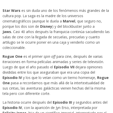
Star Wars
es sin duda uno de los fenómenos más grandes de la
cultura pop. La saga es la madre de los universos
cinematográficos (aunque le duela a
Marvel
, que seguro no,
porque los dos son de
Disney
) y del blockbuster junto a
Jaws.
Casi 40 años después la franquicia continúa sacudiendo las
salas de cine con la llegada de secuelas, precuelas y cuanto
artilugio se le ocurre poner en una caja y venderlo como un
coleccionable.
Rogue One
es el primer
spin off
para cine, después de varias
iteraciones en forma películas animadas y series de televisión.
Luego de que el año pasado el
Episodio VII
dejara opiniones
divididas entre los que aseguraban que era una copia del
Episodio IV
y los que lo veían como un tierno homenaje,
Rogue
One
pasa a recordarnos que más allá de la intertextualidad de
sus cintas, las aventuras galácticas vienen hechas del la misma
tela pero con diferente corte.
La historia ocurre después del
Episodio III
y segundos antes del
Episodio IV
, con la aparición de Jyn Erso, interpretada por
Felicity Jones
, hija de un científico imperial, interpretado por el