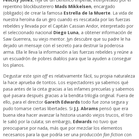
repentino blockbusterero
Mads Mikkelsen
, encargado
(obligado) de crear la famosa
Estrella de la Muerte
. La vida de
nuestra heroína da un giro cuando es rescatada por las fuerzas
rebeldes y llevada por el Capitán Cassian Andor, interpretado por
el seleccionado nacional
Diego Luna
, a obtener información de
Saw Guerrera, su viejo mentor. Jyn descubre que su padre le ha
dejado un mensaje con el secreto para destruir la poderosa
arma. Ella le lleva la información a las fuerzas rebeldes y reúne a
un escuadrón de pobres diablos para que la ayuden a conseguir
los planos.
Degustar este
spin off
es relativamente fácil, su propia naturaleza
la hace aprueba de tontos. Los espectadores ya sabemos qué
pasa antes de la cinta gracias a las infames precuelas y sabemos
qué pasara después gracias a la bendita trilogía original. Fuera de
ello, para el director
Gareth Edwards
todo fue zona segura y
pudo tomarse ciertas libertades. Si
J.J. Abrams
pensó que era
buena idea hacer avanzar la historia usando viejos trucos, el tiro
le salió por la culata; sin embargo,
Edwards
no tuvo que
preocuparse por nada, más que por mezclar los elementos
necesarios para la que podría ser una producción
fan fiction
con