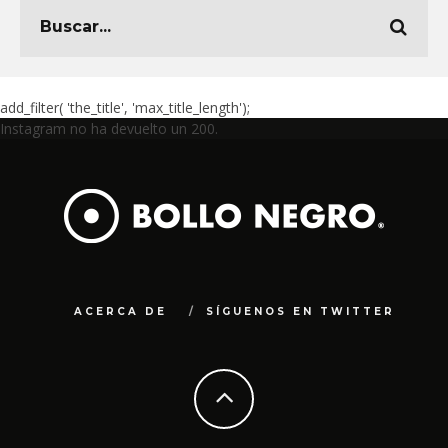
add_filter( 'the_title', 'max_title_length');
Instagram no ha devuelto un 200.
ACERCA DE
SÍGUENOS EN TWITTER