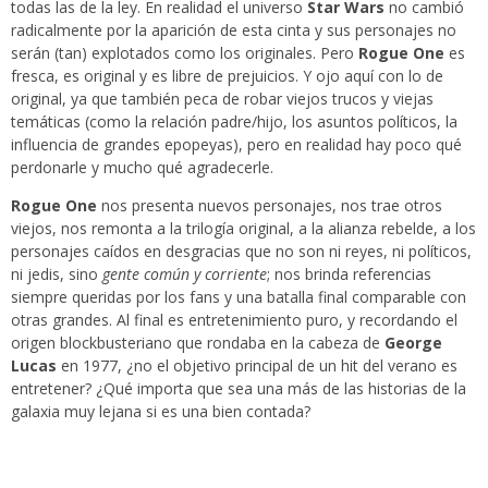
todas las de la ley. En realidad el universo
Star Wars
no cambió
radicalmente por la aparición de esta cinta y sus personajes no
serán (tan) explotados como los originales. Pero
Rogue One
es
fresca, es original y es libre de prejuicios. Y ojo aquí con lo de
original, ya que también peca de robar viejos trucos y viejas
temáticas (como la relación padre/hijo, los asuntos políticos, la
influencia de grandes epopeyas), pero en realidad hay poco qué
perdonarle y mucho qué agradecerle.
Rogue One
nos presenta nuevos personajes, nos trae otros
viejos, nos remonta a la trilogía original, a la alianza rebelde, a los
personajes caídos en desgracias que no son ni reyes, ni políticos,
ni jedis, sino
gente común y corriente
; nos brinda referencias
siempre queridas por los fans y una batalla final comparable con
otras grandes. Al final es entretenimiento puro, y recordando el
origen blockbusteriano que rondaba en la cabeza de
George
Lucas
en 1977, ¿no el objetivo principal de un hit del verano es
entretener? ¿Qué importa que sea una más de las historias de la
galaxia muy lejana si es una bien contada?