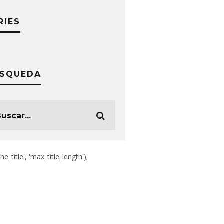
RIES
SQUEDA
the_title', 'max_title_length');