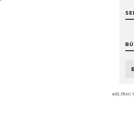
SE
BÚ
add_filter( '