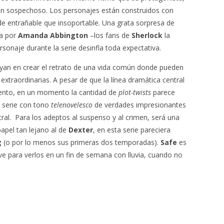
 un sospechoso. Los personajes están construidos con
e entrañable que insoportable. Una grata sorpresa de
da por
Amanda Abbington
–los fans de
Sherlock
la
rsonaje durante la serie desinfla toda expectativa.
poyan en crear el retrato de una vida común donde pueden
extraordinarias. A pesar de que la línea dramática central
iento, en un momento la cantidad de
plot-twists
parece
a serie con tono
telenovelesco
de verdades impresionantes
tral.
Para los adeptos al suspenso y al crimen, será una
apel tan lejano al de
Dexter
, en esta serie pareciera
g
(o por lo menos sus primeras dos temporadas).
Safe
es
rve para verlos en un fin de semana con lluvia, cuando no