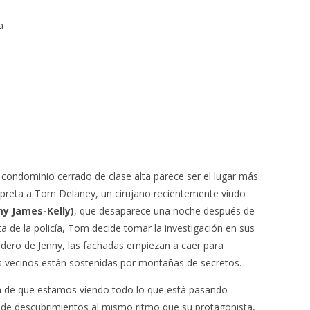
a
 condominio cerrado de clase alta parece ser el lugar más
rpreta a Tom Delaney, un cirujano recientemente viudo
y James-Kelly)
, que desaparece una noche después de
sta de la policía, Tom decide tomar la investigación en sus
dero de Jenny, las fachadas empiezan a caer para
os vecinos están sostenidas por montañas de secretos.
sión de que estamos viendo todo lo que está pasando
e de descubrimientos al mismo ritmo que su protagonista,