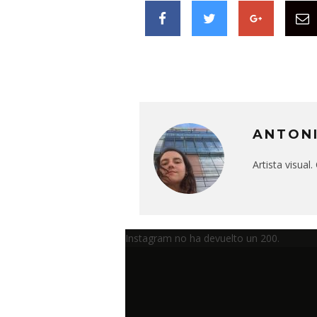
ANTON
Artista visual
Instagram no ha devuelto un 200.