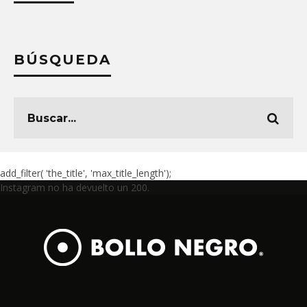
BÚSQUEDA
add_filter( 'the_title', 'max_title_length');
Instagram no ha devuelto un 200.