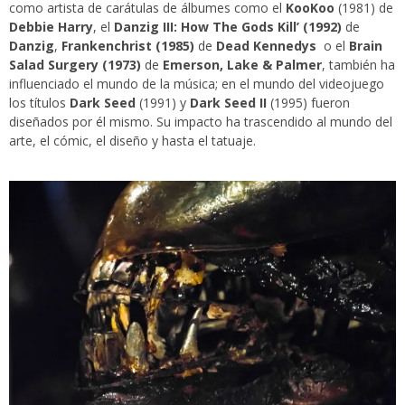
como artista de carátulas de álbumes como el
KooKoo
(1981) de
Debbie Harry
, el
Danzig III: How The Gods Kill’
(1992)
de
Danzig
,
Frankenchrist
(1985)
de
Dead Kennedys
o el
Brain
Salad Surgery
(1973)
de
Emerson, Lake & Palmer
, también ha
influenciado el mundo de la música; en el mundo del videojuego
los títulos
Dark Seed
(1991) y
Dark Seed II
(1995) fueron
diseñados por él mismo. Su impacto ha trascendido al mundo del
arte, el cómic, el diseño y hasta el tatuaje.