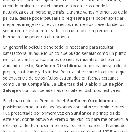
creando ambientes estéticamente placenteros donde la
naturaleza es un personaje más. Durante varios momentos de la
película, desee poder pausarla o regresarla para poder apreciar
mejor las imágenes o revivir ciertos momentos clave donde los
sentimientos están reforzados con una foto simplemente
hermosa que potencia el momento.
En general la película tiene todo lo necesario para resultar
satisfactoria, aunque lo único que puedo señalar como un punto
inestable son las actuaciones de ciertos miembros del elenco.
Aunando a esto,
Sueño en Otro Idioma
tiene una personalidad
propia, cautivante y distintiva. Resulta interesante lo distante que
se encuentra de otros títulos estrenados en fechas cercanas
como
La 4a Compañía
,
La Libertad del Diablo
o
La Región
Salvaje
y con los que además compite en distintos festivales.
En el marco de los Premios Ariel,
Sueño en Otro Idioma
se
posiciona como una de las favoritas con catorce nominaciones.
Fue presentada por primera vez en
Sundance
a principios de
este año, dónde obtuvo el Premio del Público para mejor película
extranjera de drama, sin mencionar su nominación al Premio del
Jurado. La cinta fue estrenada en nuestro país en el
32° Festival