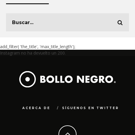
add_filter( 'the_title', 'max_title_length');
Instagram no ha devuelto un 200.
ACERCA DE
SÍGUENOS EN TWITTER