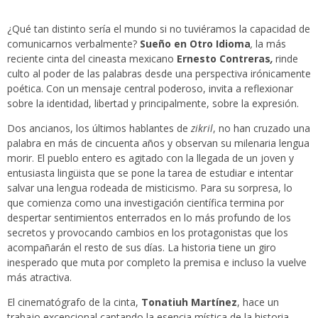
¿Qué tan distinto sería el mundo si no tuviéramos la capacidad de
comunicarnos verbalmente?
Sueño en Otro Idioma
,
la más
reciente cinta del cineasta mexicano
Ernesto Contreras
,
rinde
culto al poder de las palabras desde una perspectiva irónicamente
poética. Con un mensaje central poderoso, invita a reflexionar
sobre la identidad, libertad y principalmente, sobre la expresión.
Dos ancianos, los últimos hablantes de
zikril
, no han cruzado una
palabra en más de cincuenta años y observan su milenaria lengua
morir. El pueblo entero es agitado con la llegada de un joven y
entusiasta lingüista que se pone la tarea de estudiar e intentar
salvar una lengua rodeada de misticismo. Para su sorpresa, lo
que comienza como una investigación científica termina por
despertar sentimientos enterrados en lo más profundo de los
secretos y provocando cambios en los protagonistas que los
acompañarán el resto de sus días. La historia tiene un giro
inesperado que muta por completo la premisa e incluso la vuelve
más atractiva.
El cinematógrafo de la cinta,
Tonatiuh Martínez
, hace un
trabajo excepcional captando la esencia mística de la historia,