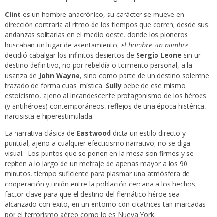
Clint
es un hombre anacrónico, su carácter se mueve en
dirección contraria al ritmo de los tiempos que corren; desde sus
andanzas solitarias en el medio oeste, donde los pioneros
buscaban un lugar de asentamiento,
el hombre sin nombre
decidió cabalgar los infinitos desiertos de
Sergio Leone
sin un
destino definitivo, no por rebeldía o tormento personal, a la
usanza de
John Wayne
, sino como parte de un destino solemne
trazado de forma cuasi mística.
Sully
bebe de ese mismo
estoicismo, ajeno al incandescente protagonismo de los héroes
(y antihéroes) contemporáneos, reflejos de una época histérica,
narcisista e hiperestimulada.
La narrativa clásica de
Eastwood
dicta un estilo directo y
puntual, ajeno a cualquier efecticismo narrativo, no se diga
visual. Los puntos que se ponen en la mesa son firmes y se
repiten a lo largo de un metraje de apenas mayor a los 90
minutos, tiempo suficiente para plasmar una atmósfera de
cooperación y unión entre la población cercana a los hechos,
factor clave para que el destino del flemático héroe sea
alcanzado con éxito, en un entorno con cicatrices tan marcadas
por el terrorismo aéreo como lo es Nueva York.