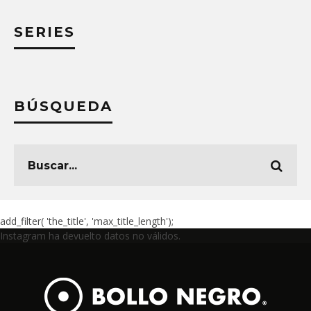
SERIES
BÚSQUEDA
add_filter( 'the_title', 'max_title_length');
Instagram ha devuelto datos no válidos.