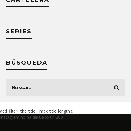
CARTELERA
SERIES
BÚSQUEDA
add_filter( 'the_title', 'max_title_length');
Instagram no ha devuelto un 200.