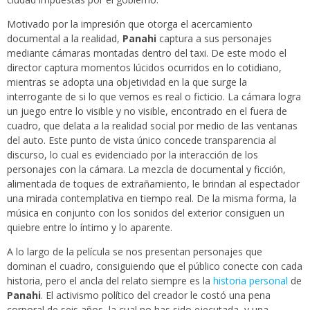
Motivado por la impresión que otorga el acercamiento
documental a la realidad,
Panahi
captura a sus personajes
mediante cámaras montadas dentro del taxi. De este modo el
director captura momentos lúcidos ocurridos en lo cotidiano,
mientras se adopta una objetividad en la que surge la
interrogante de si lo que vemos es real o ficticio. La cámara logra
un juego entre lo visible y no visible, encontrado en el fuera de
cuadro, que delata a la realidad social por medio de las ventanas
del auto. Este punto de vista único concede transparencia al
discurso, lo cual es evidenciado por la interacción de los
personajes con la cámara. La mezcla de documental y ficción,
alimentada de toques de extrañamiento, le brindan al espectador
una mirada contemplativa en tiempo real. De la misma forma, la
música en conjunto con los sonidos del exterior consiguen un
quiebre entre lo íntimo y lo aparente.
A lo largo de la película se nos presentan personajes que
dominan el cuadro, consiguiendo que el público conecte con cada
historia, pero el ancla del relato siempre es la
historia personal
de
Panahi
. El activismo político del creador le costó una pena
corporal de seis años, la cual no has sido ejecutada, y una