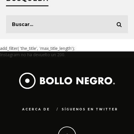
add_filter( 'the_title', 'max_title_length');
Instagram no ha devuelto un 200.
ACERCA DE
SÍGUENOS EN TWITTER