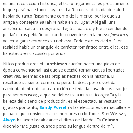
es una recolección histórica, el trazo argumental es precisamente
lo que pasó hace tantos ayeres: La Reina era delicada de salud,
hablando tanto físicamente como de la mente, por lo que su
amiga y consejera
Sarah
reinaba en su lugar.
Abigail
, una
aristócrata caída en desgracia, llegó al palacio y fue ascendiendo
peldaño tras peldaño buscando convertirse en la nueva
favorita
y
volver a ganar entonces su nobleza. Todo esto es cierto. Si en
realidad había un triángulo de carácter romántico entre ellas, eso
ha estado en discusión por años.
Ni los productores ni
Lanthimos
querían hacer una pieza de
época convencional, así que se decidió tomar ciertas libertades
creativas, además de las propias hechas con la historia. El
resultado se siente como una perturbadora, pero divertida
caminata dentro de una atracción de feria, la casa de los espejos,
para ser precisos; ¿a qué se debe? Es la inusual fotografía y la
belleza del diseño de producción, es el espectacular vestuario
(gracias por tanto,
Sandy Powell
) y las elecciones de maquillaje y
peinado que convierten a los hombres en bufones. Son
Weisz
y
Alwyn
bailando break dance al ritmo de Handel. Es
Colman
diciendo “Me gusta cuando pone su lengua dentro de mí”.