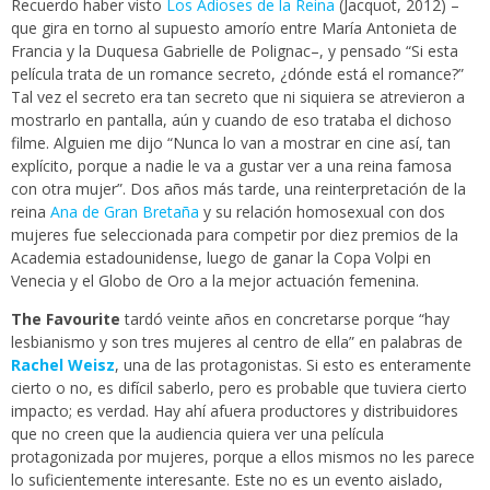
Recuerdo haber visto
Los Adioses de la Reina
(Jacquot, 2012) –
que gira en torno al supuesto amorío entre María Antonieta de
Francia y la Duquesa Gabrielle de Polignac–, y pensado “Si esta
película trata de un romance secreto, ¿dónde está el romance?”
Tal vez el secreto era tan secreto que ni siquiera se atrevieron a
mostrarlo en pantalla, aún y cuando de eso trataba el dichoso
filme. Alguien me dijo “Nunca lo van a mostrar en cine así, tan
explícito, porque a nadie le va a gustar ver a una reina famosa
con otra mujer”. Dos años más tarde, una reinterpretación de la
reina
Ana de Gran Bretaña
y su relación homosexual con dos
mujeres fue seleccionada para competir por diez premios de la
Academia estadounidense, luego de ganar la Copa Volpi en
Venecia y el Globo de Oro a la mejor actuación femenina.
The Favourite
tardó veinte años en concretarse porque “hay
lesbianismo y son tres mujeres al centro de ella” en palabras de
Rachel Weisz
, una de las protagonistas. Si esto es enteramente
cierto o no, es difícil saberlo, pero es probable que tuviera cierto
impacto; es verdad. Hay ahí afuera productores y distribuidores
que no creen que la audiencia quiera ver una película
protagonizada por mujeres, porque a ellos mismos no les parece
lo suficientemente interesante. Este no es un evento aislado,