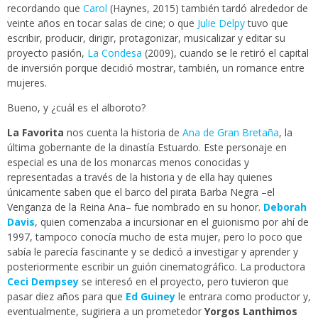
recordando que
Carol
(Haynes, 2015) también tardó alrededor de
veinte años en tocar salas de cine; o que
Julie Delpy
tuvo que
escribir, producir, dirigir, protagonizar, musicalizar y editar su
proyecto pasión,
La Condesa
(2009), cuando se le retiró el capital
de inversión porque decidió mostrar, también, un romance entre
mujeres.
Bueno, y ¿cuál es el alboroto?
La Favorita
nos cuenta la historia de
Ana de Gran Bretaña
, la
última gobernante de la dinastía Estuardo. Este personaje en
especial es una de los monarcas menos conocidas y
representadas a través de la historia y de ella hay quienes
únicamente saben que el barco del pirata Barba Negra –el
Venganza de la Reina Ana– fue nombrado en su honor.
Deborah
Davis
, quien comenzaba a incursionar en el guionismo por ahí de
1997, tampoco conocía mucho de esta mujer, pero lo poco que
sabía le parecía fascinante y se dedicó a investigar y aprender y
posteriormente escribir un guión cinematográfico. La productora
Ceci Dempsey
se interesó en el proyecto, pero tuvieron que
pasar diez años para que
Ed Guiney
le entrara como productor y,
eventualmente, sugiriera a un prometedor
Yorgos Lanthimos