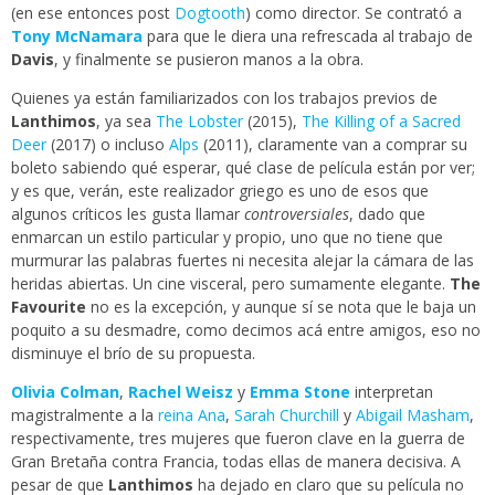
(en ese entonces post
Dogtooth
) como director. Se contrató a
Tony McNamara
para que le diera una refrescada al trabajo de
Davis
, y finalmente se pusieron manos a la obra.
Quienes ya están familiarizados con los trabajos previos de
Lanthimos
, ya sea
The Lobster
(2015),
The Killing of a Sacred
Deer
(2017) o incluso
Alps
(2011), claramente van a comprar su
boleto sabiendo qué esperar, qué clase de película están por ver;
y es que, verán, este realizador griego es uno de esos que
algunos críticos les gusta llamar
controversiales
, dado que
enmarcan un estilo particular y propio, uno que no tiene que
murmurar las palabras fuertes ni necesita alejar la cámara de las
heridas abiertas. Un cine visceral, pero sumamente elegante.
The
Favourite
no es la excepción, y aunque sí se nota que le baja un
poquito a su desmadre, como decimos acá entre amigos, eso no
disminuye el brío de su propuesta.
Olivia Colman
,
Rachel Weisz
y
Emma Stone
interpretan
magistralmente a la
reina Ana
,
Sarah Churchill
y
Abigail Masham
,
respectivamente, tres mujeres que fueron clave en la guerra de
Gran Bretaña contra Francia, todas ellas de manera decisiva. A
pesar de que
Lanthimos
ha dejado en claro que su película no