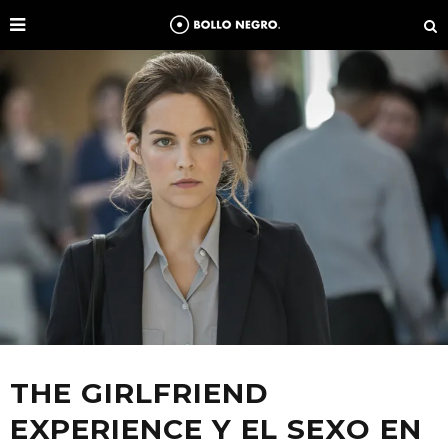
THE GIRLFRIEND
EXPERIENCE Y EL SEXO EN