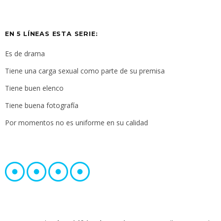
EN 5 LÍNEAS ESTA SERIE:
Es de drama
Tiene una carga sexual como parte de su premisa
Tiene buen elenco
Tiene buena fotografía
Por momentos no es uniforme en su calidad