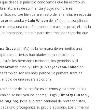
ya que desde el principio conocemos que ha escrito un
obrenaturales de su infancia y cuyo nombre es
se
. Esto no cae bien para el resto de la familia, en especial
easer
de adulta y
Lulu Wilson
de niña), una disciplinada
 maneja una casa funeraria junto a su esposo; ella es la
s los hermanos, aunque pareciese más por capricho que
na Grace
de niña) es la hermana de en medio, una
 que posee ciertas habilidades para conocer las
o, están los hermanos menores, los gemelos Nell
 McGraw
de niña) y Luke (
Oliver Jackson-Cohen
de
es también son los más jodidos (la primera sufre de
, el otro de una severa adicción).
a alrededor de los conflictos internos y externos de los
también se incluyen los padres, Hugh (
Timotty Hutton
y
la Gugino
). Pese a la gran cantidad de protagonistas,
 cada uno protagoniza su propio episodio. Los primeros