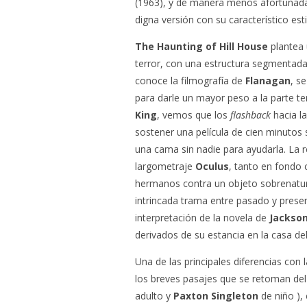
(1963), y de manera menos afortunad
digna versión con su característico esti
The Haunting of Hill House
plantea 
terror, con una estructura segmentada 
conoce la filmografía de
Flanagan
, s
para darle un mayor peso a la parte ter
King
, vemos que los
flashback
hacia la
sostener una película de cien minuto
una cama sin nadie para ayudarla. La 
largometraje
Oculus
, tanto en fondo 
hermanos contra un objeto sobrenatura
intrincada trama entre pasado y prese
interpretación de la novela de
Jackso
derivados de su estancia en la casa del 
Una de las principales diferencias con
los breves pasajes que se retoman del 
adulto y
Paxton Singleton
de niño ),