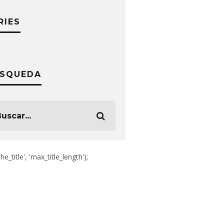
RIES
SQUEDA
the_title', 'max_title_length');