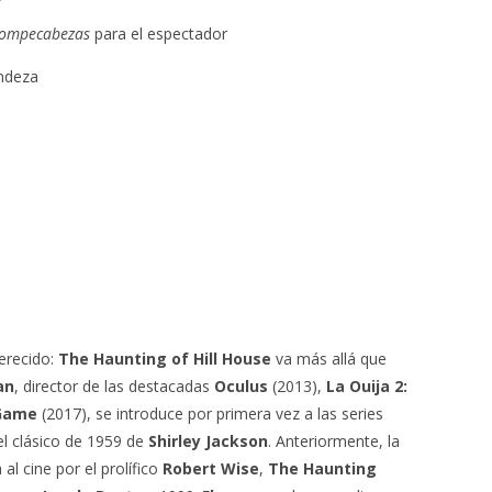
ompecabezas
para el espectador
ndeza
erecido:
The Haunting of Hill House
va más allá que
an
, director de las destacadas
Oculus
(2013),
La Ouija 2:
 Game
(2017), se introduce por primera vez a las series
el clásico de 1959 de
Shirley Jackson
. Anteriormente, la
l cine por el prolífico
Robert Wise
,
The Haunting