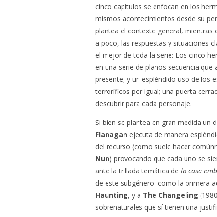
cinco capítulos se enfocan en los he
mismos acontecimientos desde su perso
plantea el contexto general, mientras 
a poco, las respuestas y situaciones 
el mejor de toda la serie: Los cinco h
en una serie de planos secuencia que al
presente, y un espléndido uso de los e
terroríficos por igual; una puerta cerr
descubrir para cada personaje.
Si bien se plantea en gran medida un 
Flanagan
ejecuta de manera espléndi
del recurso (como suele hacer comúnm
Nun
) provocando que cada uno se sien
ante la trillada temática de
la casa em
de este subgénero, como la primera ad
Haunting
, y a
The Changeling
(1980
sobrenaturales que sí tienen una justif