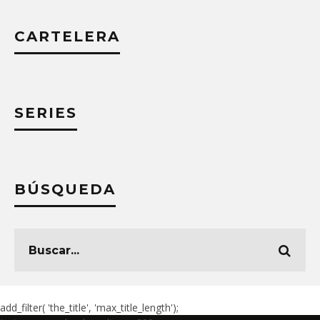
CARTELERA
SERIES
BÚSQUEDA
add_filter( 'the_title', 'max_title_length');