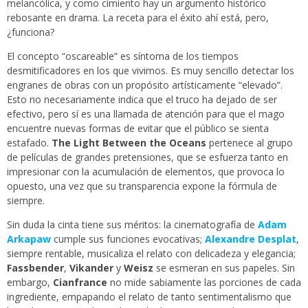
melancólica, y como cimiento hay un argumento histórico
rebosante en drama. La receta para el éxito ahí está, pero,
¿funciona?
El concepto “oscareable” es síntoma de los tiempos
desmitificadores en los que vivimos. Es muy sencillo detectar los
engranes de obras con un propósito artísticamente “elevado”.
Esto no necesariamente indica que el truco ha dejado de ser
efectivo, pero sí es una llamada de atención para que el mago
encuentre nuevas formas de evitar que el público se sienta
estafado.
The Light Between the Oceans
pertenece al grupo
de películas de grandes pretensiones, que se esfuerza tanto en
impresionar con la acumulación de elementos, que provoca lo
opuesto, una vez que su transparencia expone la fórmula de
siempre.
Sin duda la cinta tiene sus méritos: la cinematografía de
Adam
Arkapaw
cumple sus funciones evocativas;
Alexandre Desplat
,
siempre rentable, musicaliza el relato con delicadeza y elegancia;
Fassbender
,
Vikander
y
Weisz
se esmeran en sus papeles. Sin
embargo,
Cianfrance
no mide sabiamente las porciones de cada
ingrediente, empapando el relato de tanto sentimentalismo que