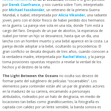
por
Derek Cianfrance
, y nos cuenta sobre Tom, interpretado
por
Michael Fassbender
, un veterano de la primera Guerra
Mundial, e Isabel, interpretada por
Alicia Vikander
, una radiante
joven, pero con el dolor fresco de haber perdido dos hermanos
en la guerra. La pareja vive sola en una isla, donde Tom está a
cargo del faro. Después de un par de abortos, la esperanza de
Isabel por tener un hijo se desvanece, hasta que un día, una
lancha con un hombre muerto y una bebé aparece en la costa. La
pareja decide adoptar a la bebé, ocultando su procedencia. El
gran conflicto se desata después de tres años, cuando conocen a
la verdadera madre, interpretada por
Rachel Weisz
, y la pareja
toma posiciones opuestas respecto a revelar la verdad de los
hechos y el destino de la niña.
The Light Between the Oceans
no oculta sus deseos de
formar parte del subgénero de películas “oscareables”. Los
elementos para contender están ahí: un par de grandes actores
en la madurez de su carrera, encarnando a personajes
atribulados, rodeados por un halo de desgracia, en medio de
locaciones tan bellas como grandilocuentes; la fotografía es
captada con calidez por un lente sensible, la banda sonora es