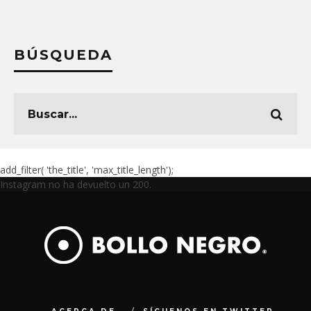
BÚSQUEDA
add_filter( 'the_title', 'max_title_length');
Instagram no ha devuelto un 200.