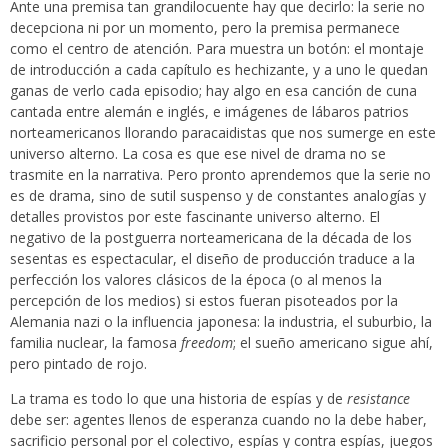
Ante una premisa tan grandilocuente hay que decirlo: la serie no
decepciona ni por un momento, pero la premisa permanece
como el centro de atención. Para muestra un botón: el montaje
de introducción a cada capítulo es hechizante, y a uno le quedan
ganas de verlo cada episodio; hay algo en esa canción de cuna
cantada entre alemán e inglés, e imágenes de lábaros patrios
norteamericanos llorando paracaidistas que nos sumerge en este
universo alterno. La cosa es que ese nivel de drama no se
trasmite en la narrativa. Pero pronto aprendemos que la serie no
es de drama, sino de sutil suspenso y de constantes analogías y
detalles provistos por este fascinante universo alterno. El
negativo de la postguerra norteamericana de la década de los
sesentas es espectacular, el diseño de producción traduce a la
perfección los valores clásicos de la época (o al menos la
percepción de los medios) si estos fueran pisoteados por la
Alemania nazi o la influencia japonesa: la industria, el suburbio, la
familia nuclear, la famosa
freedom
; el sueño americano sigue ahí,
pero pintado de rojo.
La trama es todo lo que una historia de espías y de
resistance
debe ser: agentes llenos de esperanza cuando no la debe haber,
sacrificio personal por el colectivo, espías y contra espías, juegos