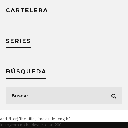
CARTELERA
SERIES
BÚSQUEDA
add_filter( 'the_title', 'max_title_length');
Instagram no ha devuelto un 200.