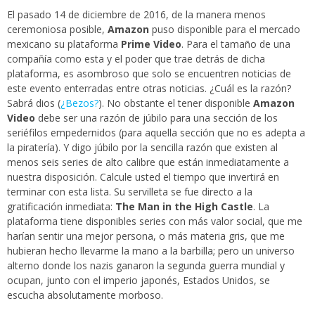
El pasado 14 de diciembre de 2016, de la manera menos
ceremoniosa posible,
Amazon
puso disponible para el mercado
mexicano su plataforma
Prime Video
. Para el tamaño de una
compañía como esta y el poder que trae detrás de dicha
plataforma, es asombroso que solo se encuentren noticias de
este evento enterradas entre otras noticias. ¿Cuál es la razón?
Sabrá dios (
¿Bezos?
). No obstante el tener disponible
Amazon
Video
debe ser una razón de júbilo para una sección de los
seriéfilos empedernidos (para aquella sección que no es adepta a
la piratería). Y digo júbilo por la sencilla razón que existen al
menos seis series de alto calibre que están inmediatamente a
nuestra disposición. Calcule usted el tiempo que invertirá en
terminar con esta lista. Su servilleta se fue directo a la
gratificación inmediata:
The Man in the High Castle
. La
plataforma tiene disponibles series con más valor social, que me
harían sentir una mejor persona, o más materia gris, que me
hubieran hecho llevarme la mano a la barbilla; pero un universo
alterno donde los nazis ganaron la segunda guerra mundial y
ocupan, junto con el imperio japonés, Estados Unidos, se
escucha absolutamente morboso.