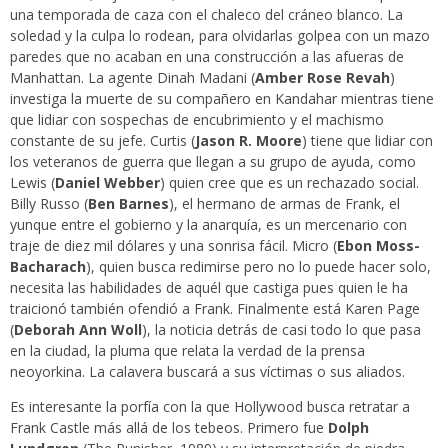
una temporada de caza con el chaleco del cráneo blanco. La
soledad y la culpa lo rodean, para olvidarlas golpea con un mazo
paredes que no acaban en una construcción a las afueras de
Manhattan. La agente Dinah Madani (
Amber Rose Revah
)
investiga la muerte de su compañero en Kandahar mientras tiene
que lidiar con sospechas de encubrimiento y el machismo
constante de su jefe. Curtis (
Jason R. Moore
) tiene que lidiar con
los veteranos de guerra que llegan a su grupo de ayuda, como
Lewis (
Daniel Webber
) quien cree que es un rechazado social.
Billy Russo (
Ben Barnes
), el hermano de armas de Frank, el
yunque entre el gobierno y la anarquía, es un mercenario con
traje de diez mil dólares y una sonrisa fácil. Micro (
Ebon Moss-
Bacharach
), quien busca redimirse pero no lo puede hacer solo,
necesita las habilidades de aquél que castiga pues quien le ha
traicionó también ofendió a Frank. Finalmente está Karen Page
(
Deborah Ann Woll
), la noticia detrás de casi todo lo que pasa
en la ciudad, la pluma que relata la verdad de la prensa
neoyorkina. La calavera buscará a sus víctimas o sus aliados.
Es interesante la porfía con la que Hollywood busca retratar a
Frank Castle más allá de los tebeos. Primero fue
Dolph