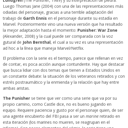
Lundgren
(The Punisher, 1989) y su interpretación de piedra.
Luego Thomas Jane (2004) con una de las representaciones más
odiadas del personaje, gracias a una terrible adaptación del
trabajo de
Garth Ennis
en el personaje durante su estadía en
Marvel. Posteriormente vino una nueva versión que ha resultado
la mejor adaptación hasta el momento:
Punisher: War Zone
(Alexander, 2008) y la cual puede ser comparada con la voz
gutural de
John Bernthal
, el cual a su vez es una representación
ad hoc a la línea que maneja Marvel/Netflix.
El problema con la serie es el tiempo, parece que rellenan en vez
de contar, es poca acción aunque contundente. Hay que destacar
que busca lidiar con dos temas que tienen a Estados Unidos en
un constante debate: la situación de los veteranos retirados y con
estrés postraumático y la enmienda y la relación que hay entre
ambas aristas.
The Punisher
se tiene que ver como una serie que va por su
propio camino, como Castle dice, no es bueno jugando en
equipo. Requiere paciencia y gusto por el personaje quien, de ser
una agente encubierto del FBI pasa a ser un
marine
retirado en
esta iteración (los marines no mueren, se reagrupan en el