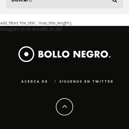
add_filter( 'the_title', 'max_title_length');
Instagram no ha devuelto un 200.
ACERCA DE
SÍGUENOS EN TWITTER