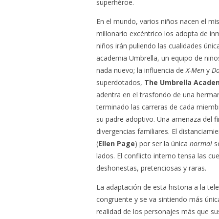
superhéroe.
En el mundo, varios niños nacen el mi
millonario excéntrico los adopta de inme
niños irán puliendo las cualidades únic
academia Umbrella, un equipo de niños
nada nuevo; la influencia de
X-Men
y
Do
superdotados,
The
Umbrella Acade
adentra en el trasfondo de una herma
terminado las carreras de cada miembr
su padre adoptivo. Una amenaza del fi
divergencias familiares. El distanciam
(
Ellen Page
) por ser la única
normal
so
lados. El conflicto interno tensa las c
deshonestas, pretenciosas y raras.
La adaptación de esta historia a la tel
congruente y se va sintiendo más únic
realidad de los personajes más que su