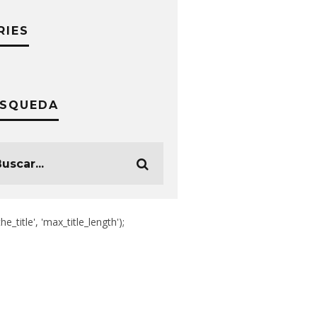
RIES
SQUEDA
the_title', 'max_title_length');