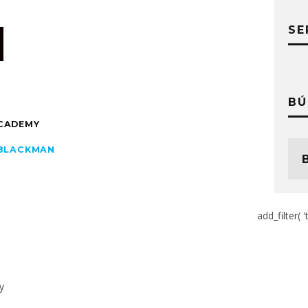
SE
BÚ
CADEMY
 BLACKMAN
add_filter( '
y