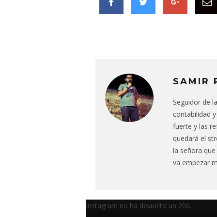
SAMIR 
Seguidor de l
contabilidad y
fuerte y las r
quedará el st
la señora que
va empezar mi
Instagram no ha devuelto un 200.