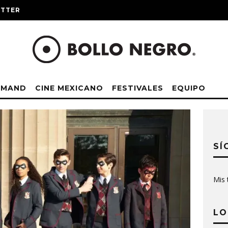
ITTER
EMAND
CINE MEXICANO
FESTIVALES
EQUIPO
SÍ
Mis 
LO