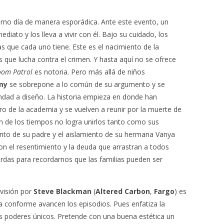
smo día de manera esporádica. Ante este evento, un
diato y los lleva a vivir con él. Bajo su cuidado, los
as que cada uno tiene. Este es el nacimiento de la
 que lucha contra el crimen. Y hasta aquí no se ofrece
om Patrol
es notoria. Pero más allá de niños
my
se sobrepone a lo común de su argumento y se
ndad a diseño. La historia empieza en donde han
o de la academia y se vuelven a reunir por la muerte de
n de los tiempos no logra unirlos tanto como sus
iento de su padre y el aislamiento de su hermana Vanya
n el resentimiento y la deuda que arrastran a todos
uerdas para recordarnos que las familias pueden ser
evisión por
Steve Blackman
(
Altered Carbon
,
Fargo
) es
a conforme avancen los episodios. Pues enfatiza la
s poderes únicos. Pretende con una buena estética un