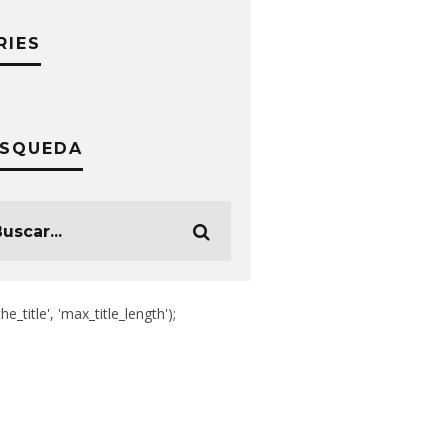
RIES
SQUEDA
the_title', 'max_title_length');