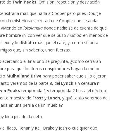
arte de
Twin Peaks
: Omisión, repetición y desviación.
 se extraña más que nada a Cooper pero pues Dougie
 con la misteriosa secretaria de Cooper que se anda
 viviendo en
locolandia
donde nadie se da cuenta de que
bre hombre (ni con ver que se puso
mamao’
en menos de
 sexo y lo disfruta más que el café, y, como si fuera
igos que, sin saberlo, unen fuerzas.
acercando al final uno se pregunta, ¿Cómo cerrarán
libre para que los foros conspiradores hagan la mejor
tilo
Mulholland Drive
para poder saber que si lo dijeron
tanto veremos de la parte 8, del
Lynch
sin censura ni
win Peaks
temporada 1 y temporada 2 hasta el décimo
mente maestra de
Frost
y
Lynch
, y qué tanto veremos del
apada en una perilla de un mueble?
y bien picado, la neta.
el flaco, Kenan y Kel, Drake y Josh o cualquier dúo