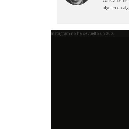
constantement
alguien en al
Instagram no ha devuelto un 200.