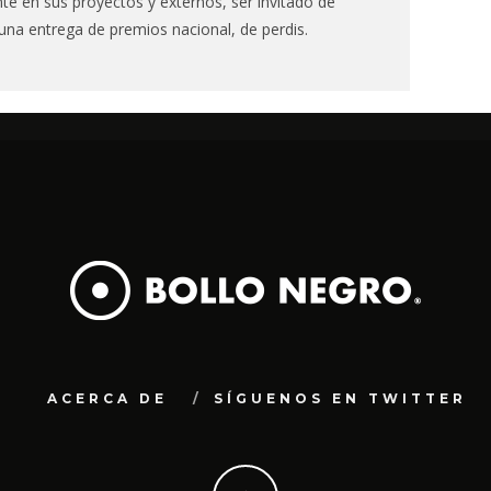
e en sus proyectos y externos, ser invitado de
guna entrega de premios nacional, de perdis.
ACERCA DE
SÍGUENOS EN TWITTER