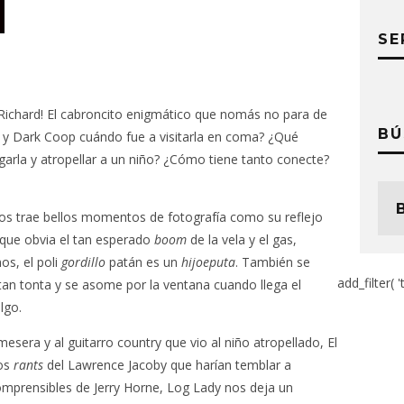
SE
ichard! El cabroncito enigmático que nomás no para de
BÚ
ey y Dark Coop cuándo fue a visitarla en coma? ¿Qué
garla y atropellar a un niño? ¿Cómo tiene tanto conecte?
os trae bellos momentos de fotografía como su reflejo
 que obvia el tan esperado
boom
de la vela y el gas,
os, el poli
gordillo
patán es un
hijoeputa
. También se
add_filter( '
tan tonta y se asome por la ventana cuando llega el
lgo.
era y al guitarro country que vio al niño atropellado, El
los
rants
del Lawrence Jacoby que harían temblar a
comprensibles de Jerry Horne, Log Lady nos deja un