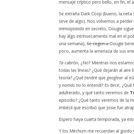
mensaje críptico pero bello, en fin, el 
Se extraña Dark Coop (bueno, la neta
sirve de algo). Nos volvemos a perder
mensajeando
en secreto, Dougie sigue
hay algo intrínsecamente mal en el po
una semana),
Se cogen a
Dougie tiene
poco, aumenta la amenaza de sus enem
Ta
cabrón, ¿No? Mientras nos estamos 
todas las líneas? ¿Qué dejarán al aire 
teoría? ¿Qué tendré que
googlear
al es
y
nomás
no lo entendí? Es decir, ¿Qué 
adulterado, y qué tanto veremos de
T
episodio? ¿Qué tanto veremos de la 
imbécil que escribió que Josie fue atr
Espero haya cuarta temporada, ya esto
Y los Mitchum me recuerdan al gordo y 