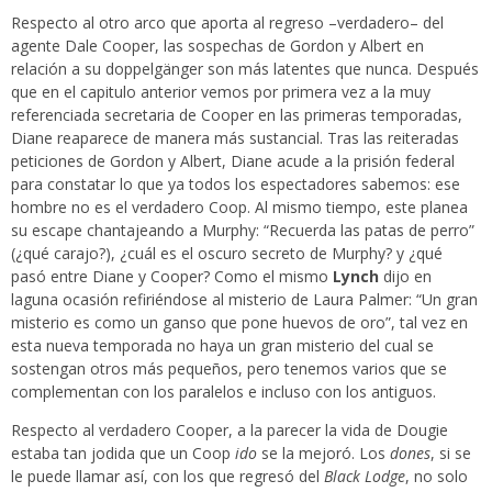
Respecto al otro arco que aporta al regreso –verdadero– del
agente Dale Cooper, las sospechas de Gordon y Albert en
relación a su doppelgänger son más latentes que nunca. Después
que en el capitulo anterior vemos por primera vez a la muy
referenciada secretaria de Cooper en las primeras temporadas,
Diane reaparece de manera más sustancial. Tras las reiteradas
peticiones de Gordon y Albert, Diane acude a la prisión federal
para constatar lo que ya todos los espectadores sabemos: ese
hombre no es el verdadero Coop. Al mismo tiempo, este planea
su escape chantajeando a Murphy: “Recuerda las patas de perro”
(¿qué carajo?), ¿cuál es el oscuro secreto de Murphy? y ¿qué
pasó entre Diane y Cooper? Como el mismo
Lynch
dijo en
laguna ocasión refiriéndose al misterio de Laura Palmer: “Un gran
misterio es como un ganso que pone huevos de oro”, tal vez en
esta nueva temporada no haya un gran misterio del cual se
sostengan otros más pequeños, pero tenemos varios que se
complementan con los paralelos e incluso con los antiguos.
Respecto al verdadero Cooper, a la parecer la vida de Dougie
estaba tan jodida que un Coop
ido
se la mejoró. Los
dones
, si se
le puede llamar así, con los que regresó del
Black Lodge
, no solo