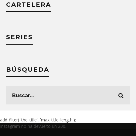
CARTELERA
SERIES
BÚSQUEDA
add_filter( 'the_title', 'max_title_length');
Instagram no ha devuelto un 200.