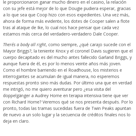
le proporcionaron ganar mucho dinero en el casino, la relación
con su jefe está mejor de lo que Dougie pudiera esperar, gracias
a lo que sea que Coop hizo con esos expedientes. Una vez más,
ahora de forma más evidente, los dotes de Cooper salen a flote
tras al ataque de Ike, lo cual nos hace pensar que cada vez
estamos más cerca del verdadero-verdadero Dale Cooper.
There´s a body all right
, como siempre, ¿qué carajo sucede con el
Mayor Briggs?, la teniente Knox y el coronel Davis sugieren que el
cuerpo decapitado es del mucho antes fallecido Garland Briggs, y
aunque fuera de él, es por lo menos veinte años más joven.
Como el hombre barriendo en el Roadhouse, los misterios e
interrogantes se acumulan de igual manera, no esperemos
respuestas pronto sino más dudas. Por último una que en verdad
me intrigó, no me quiero aventurar pero ¿esa visita del
doppelgänger a Audrey Horne en terapia intensiva tiene que ver
con Richard Horne? Veremos qué se nos presenta después. Por lo
pronto, todas las tramas sucedidas fuera de Twin Peaks apuntan
de nuevo a un solo lugar y la secuencia de créditos finales nos lo
deja en claro.