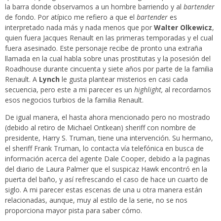
la barra donde observamos a un hombre barriendo y al
bartender
de fondo. Por atípico me refiero a que el
bartender
es
interpretado nada más y nada menos que por
Walter Olkewicz
,
quien fuera Jacques Renault en las primeras temporadas y el cual
fuera asesinado. Este personaje recibe de pronto una extraña
llamada en la cual habla sobre unas prostitutas y la posesión del
Roadhouse durante cincuenta y siete años por parte de la familia
Renault. A
Lynch
le gusta plantear misterios en casi cada
secuencia, pero este a mi parecer es un
highlight,
al recordarnos
esos negocios turbios de la familia Renault.
De igual manera, el hasta ahora mencionado pero no mostrado
(debido al retiro de Michael Ontkean) sheriff con nombre de
presidente, Harry S. Truman, tiene una intervención. Su hermano,
el sheriff Frank Truman, lo contacta vía telefónica en busca de
información acerca del agente Dale Cooper, debido a la paginas
del diario de Laura Palmer que el suspicaz Hawk encontró en la
puerta del baño, y así refrescando el caso de hace un cuarto de
siglo. A mi parecer estas escenas de una u otra manera están
relacionadas, aunque, muy al estilo de la serie, no se nos
proporciona mayor pista para saber cómo.