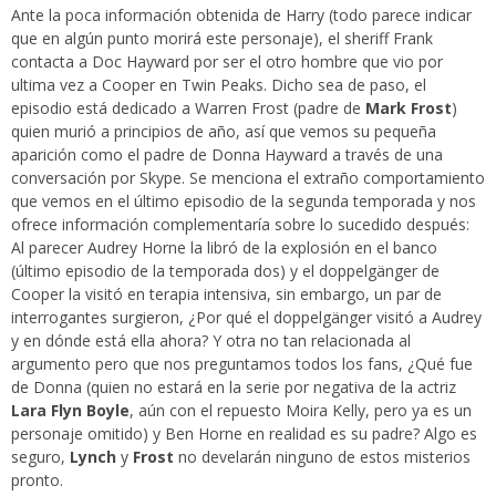
Ante la poca información obtenida de Harry (todo parece indicar
que en algún punto morirá este personaje), el sheriff Frank
contacta a Doc Hayward por ser el otro hombre que vio por
ultima vez a Cooper en Twin Peaks. Dicho sea de paso, el
episodio está dedicado a Warren Frost (padre de
Mark Frost
)
quien murió a principios de año, así que vemos su pequeña
aparición como el padre de Donna Hayward a través de una
conversación por Skype. Se menciona el extraño comportamiento
que vemos en el último episodio de la segunda temporada y nos
ofrece información complementaría sobre lo sucedido después:
Al parecer Audrey Horne la libró de la explosión en el banco
(último episodio de la temporada dos) y el doppelgänger de
Cooper la visitó en terapia intensiva, sin embargo, un par de
interrogantes surgieron, ¿Por qué el doppelgänger visitó a Audrey
y en dónde está ella ahora? Y otra no tan relacionada al
argumento pero que nos preguntamos todos los fans, ¿Qué fue
de Donna (quien no estará en la serie por negativa de la actriz
Lara Flyn Boyle
, aún con el repuesto Moira Kelly, pero ya es un
personaje omitido) y Ben Horne en realidad es su padre? Algo es
seguro,
Lynch
y
Frost
no develarán ninguno de estos misterios
pronto.