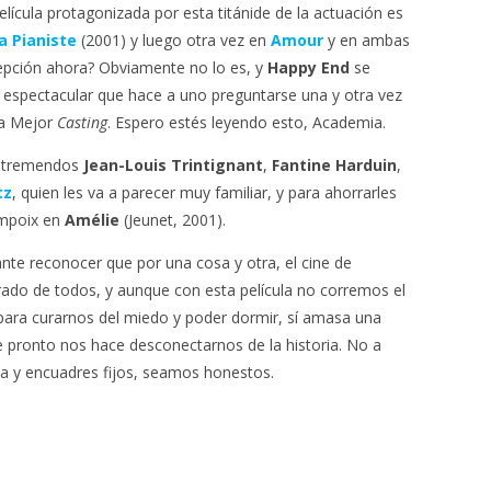
lícula protagonizada por esta titánide de la actuación es
a Pianiste
(2001) y luego otra vez en
Amour
y en ambas
xcepción ahora? Obviamente no lo es, y
Happy End
se
 espectacular que hace a uno preguntarse una y otra vez
a Mejor
Casting
. Espero estés leyendo esto, Academia.
 tremendos
Jean-Louis Trintignant
,
Fantine Harduin
,
tz
, quien les va a parecer muy familiar, y para ahorrarles
ampoix en
Amélie
(Jeunet, 2001).
ante reconocer que por una cosa y otra, el cine de
ado de todos, y aunque con esta película no corremos el
 para curarnos del miedo y poder dormir, sí amasa una
 pronto nos hace desconectarnos de la historia. No a
ca y encuadres fijos, seamos honestos.