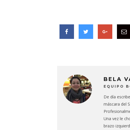
BELA 
EQUIPO 
De día escrib
máscara del S
Profesionalmen
Una vez le ch
brazo izquierd