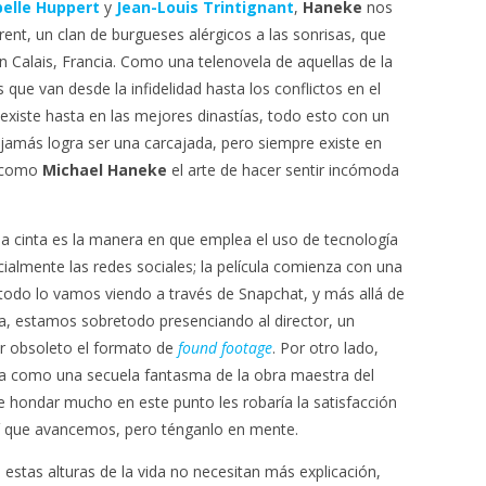
belle Huppert
y
Jean-Louis Trintignant
,
Haneke
nos
rent, un clan de burgueses alérgicos a las sonrisas, que
 Calais, Francia. Como una telenovela de aquellas de la
que van desde la infidelidad hasta los conflictos en el
ue existe hasta en las mejores dinastías, todo esto con un
amás logra ser una carcajada, pero siempre existe en
a como
Michael Haneke
el arte de hacer sentir incómoda
la cinta es la manera en que emplea el uso de tecnología
ialmente las redes sociales; la película comienza con una
 todo lo vamos viendo a través de Snapchat, y más allá de
a, estamos sobretodo presenciando al director, un
er obsoleto el formato de
found footage
. Por otro lado,
la como una secuela fantasma de la obra maestra del
 hondar mucho en este punto les robaría la satisfacción
sí que avancemos, pero ténganlo en mente.
 estas alturas de la vida no necesitan más explicación,