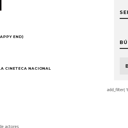
SE
HAPPY END)
BÚ
LA CINETECA NACIONAL
add_filter( '
de actores