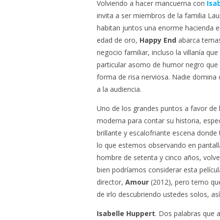
Volviendo a hacer mancuerna con
Isa
invita a ser miembros de la familia Lau
habitan juntos una enorme hacienda en
edad de oro,
Happy End
abarca temas 
negocio familiar, incluso la villanía q
particular asomo de humor negro que j
forma de risa nerviosa. Nadie domin
a la audiencia.
Uno de los grandes puntos a favor de 
moderna para contar su historia, espec
brillante y escalofriante escena donde
lo que estemos observando en pantall
hombre de setenta y cinco años, volv
bien podríamos considerar esta pelícu
director,
Amour
(2012), pero temo que
de irlo descubriendo ustedes solos, a
Isabelle Huppert
. Dos palabras que a