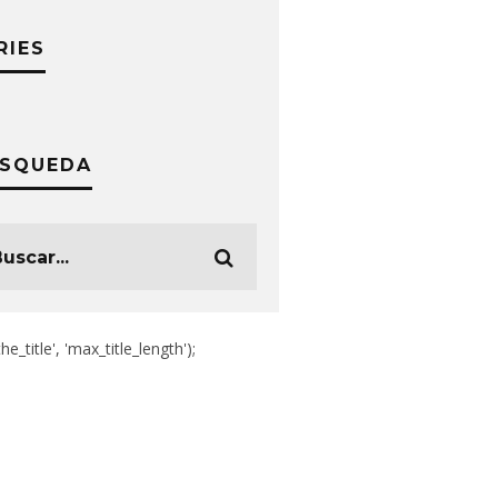
RIES
SQUEDA
the_title', 'max_title_length');