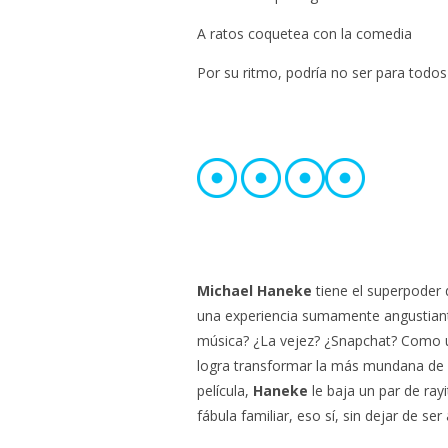
A ratos coquetea con la comedia
Por su ritmo, podría no ser para todos
Michael Haneke
tiene el superpoder 
una experiencia sumamente angustiant
música? ¿La vejez? ¿Snapchat? Como u
logra transformar la más mundana de l
película,
Haneke
le baja un par de rayi
fábula familiar, eso sí, sin dejar de se