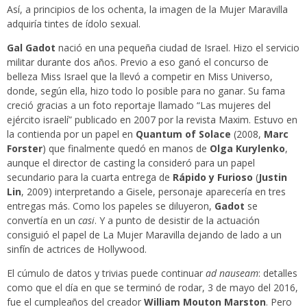
Así, a principios de los ochenta, la imagen de la Mujer Maravilla
adquiría tintes de ídolo sexual.
Gal Gadot
nació en una pequeña ciudad de Israel. Hizo el servicio
militar durante dos años. Previo a eso ganó el concurso de
belleza Miss Israel que la llevó a competir en Miss Universo,
donde, según ella, hizo todo lo posible para no ganar. Su fama
creció gracias a un foto reportaje llamado “Las mujeres del
ejército israelí” publicado en 2007 por la revista Maxim. Estuvo en
la contienda por un papel en
Quantum of Solace
(2008,
Marc
Forster
) que finalmente quedó en manos de
Olga Kurylenko
,
aunque el director de casting la consideró para un papel
secundario para la cuarta entrega de
Rápido y Furioso
(
Justin
Lin
, 2009) interpretando a Gisele, personaje aparecería en tres
entregas más. Como los papeles se diluyeron,
Gadot
se
convertía en un
casi
. Y a punto de desistir de la actuación
consiguió el papel de La Mujer Maravilla dejando de lado a un
sinfín de actrices de Hollywood.
El cúmulo de datos y trivias puede continuar
ad nauseam
: detalles
como que el día en que se terminó de rodar, 3 de mayo del 2016,
fue el cumpleaños del creador
William Mouton Marston
. Pero