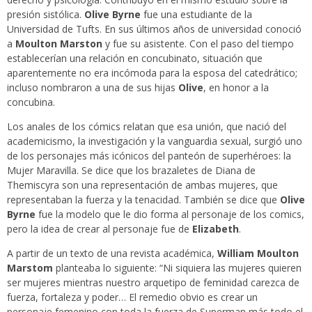
presión sistólica.
Olive Byrne
fue una estudiante de la
Universidad de Tufts. En sus últimos años de universidad conoció
a
Moulton Marston
y fue su asistente. Con el paso del tiempo
establecerían una relación en concubinato, situación que
aparentemente no era incómoda para la esposa del catedrático;
incluso nombraron a una de sus hijas
Olive
, en honor a la
concubina.
Los anales de los cómics relatan que esa unión, que nació del
academicismo, la investigación y la vanguardia sexual, surgió uno
de los personajes más icónicos del panteón de superhéroes: la
Mujer Maravilla. Se dice que los brazaletes de Diana de
Themiscyra son una representación de ambas mujeres, que
representaban la fuerza y la tenacidad. También se dice que
Olive
Byrne
fue la modelo que le dio forma al personaje de los comics,
pero la idea de crear al personaje fue de
Elizabeth
.
A partir de un texto de una revista académica,
William Moulton
Marstom
planteaba lo siguiente: “Ni siquiera las mujeres quieren
ser mujeres mientras nuestro arquetipo de feminidad carezca de
fuerza, fortaleza y poder… El remedio obvio es crear un
personaje femenino con toda la fuerza de Superman más todo el