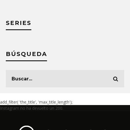
SERIES
BÚSQUEDA
add_filter( 'the_title', 'max_title_length');
Instagram no ha devuelto un 200.